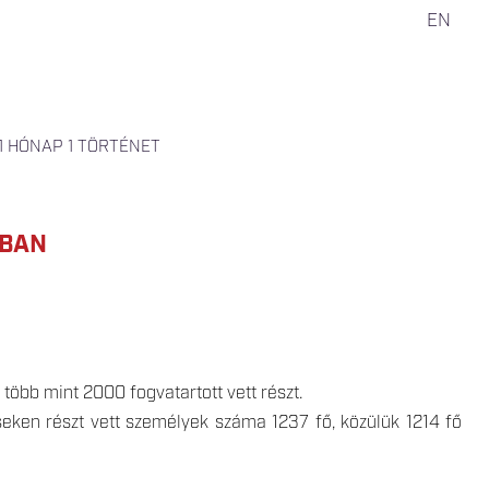
EN
1 HÓNAP 1 TÖRTÉNET
KBAN
öbb mint 2000 fogvatartott vett részt.
seken részt vett személyek száma 1237 fő, közülük 1214 fő