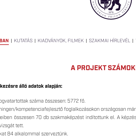
KBAN
KUTATÁS
KIADVÁNYOK, FILMEK
SZAKMAI HÍRLEVÉL
A PROJEKT SZÁMO
kezésre álló adatok alapján:
ogvatartottak száma összesen: 5772 fő.
ningen/kompetenciafejlesztő foglalkozásokon országosan már t
eteiben összesen 70 db szakmaképzést indítottunk el. A képzé
izsgát tett.
kat 84 alkalommal szerveztünk.