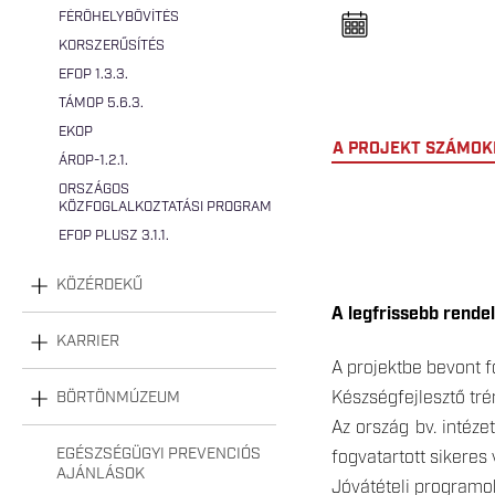
n
FÉRŐHELYBŐVÍTÉS
e
l
KORSZERŰSÍTÉS
n
y
EFOP 1.3.3.
i
TÁMOP 5.6.3.
t
á
EKOP
s
A PROJEKT SZÁMO
a
ÁROP-1.2.1.
ORSZÁGOS
KÖZFOGLALKOZTATÁSI PROGRAM
EFOP PLUSZ 3.1.1.
KÖZÉRDEKŰ
A legfrissebb rendel
KARRIER
A projektbe bevont f
Készségfejlesztő tré
BÖRTÖNMÚZEUM
Az ország bv. intéz
EGÉSZSÉGÜGYI PREVENCIÓS
fogvatartott sikeres v
AJÁNLÁSOK
Jóvátételi programo