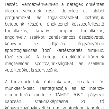
részét. Rendezvényeinken a betegek önkéntes
alapon vehetnek részt. Jelenleg az alábbi
programokat és foglalkozásokat biztosítjuk
betegeink részére: ének-zenei készségfejlesztő
foglalkozás, kreatív terápiás foglalkozás,
angolnyelv szakkör, zenés-táncos összejövetel,
könyvtár, az időjárás függvényében
sportfoglalkozás (foci), kertészkedés, filmklub,
főző szakkör. A betegek érdeklődési körének
megfelelően sportbajnokságokat és szellemi
vetélkedőket is szervezünk.
A fogvatartottak többszakaszos, társadalmi és
munkaerő-piaci reintegrációja és az intenzív
utógondozás modellje TÁMOP 5.6.3 pályázat
kapcsán szakmaképzésbe 20 fő
kényszergyógykezelt beteget vontunk be. A projekt