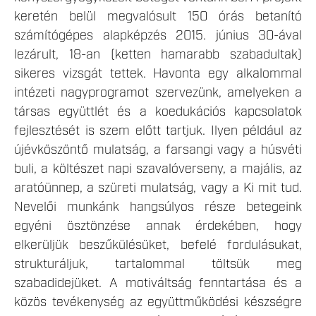
keretén belül megvalósult 150 órás betanító
számítógépes alapképzés 2015. június 30-ával
lezárult, 18-an (ketten hamarabb szabadultak)
sikeres vizsgát tettek. Havonta egy alkalommal
intézeti nagyprogramot szervezünk, amelyeken a
társas együttlét és a koedukációs kapcsolatok
fejlesztését is szem előtt tartjuk. Ilyen például az
újévköszöntő mulatság, a farsangi vagy a húsvéti
buli, a költészet napi szavalóverseny, a majális, az
aratóünnep, a szüreti mulatság, vagy a Ki mit tud.
Nevelői munkánk hangsúlyos része betegeink
egyéni ösztönzése annak érdekében, hogy
elkerüljük beszűkülésüket, befelé fordulásukat,
strukturáljuk, tartalommal töltsük meg
szabadidejüket. A motiváltság fenntartása és a
közös tevékenység az együttműködési készségre