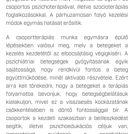
csoportos pszichoterápiával, illetve szocioterápiás
foglalkozásokkal. A párhuzamosan folyó kezelési
módok egymás hatását erősítik.
A csoportterápiás munka egymásra épülő
lépésekben valósul meg, mely a betegeket a
kezelés kezdetétől az elbocsájtásig végigkíséri. A
pszichiátriai betegségek gyógyításának egyik
sajátossága, hogy rendkívül fontos a beteg
együttműködése, minél aktívabb részvétele. Ezért
arra kell törekedni, hogy a betegeket a terápiás
folyamatba bevonjuk, hogy betegségbelátásuk
kialakuljon, mivel ez a visszaesés kockázatának
csökkentésében is döntő fontossággal bír. A
csoportok a kezdeti szakaszban a beilleszkedést
segítik, illetve pszichoedukációs céljuk van,