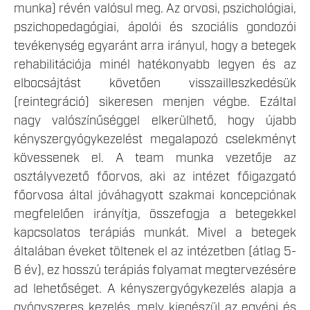
munka) révén valósul meg. Az orvosi, pszichológiai,
pszichopedagógiai, ápolói és szociális gondozói
tevékenység egyaránt arra irányul, hogy a betegek
rehabilitációja minél hatékonyabb legyen és az
elbocsájtást követően visszailleszkedésük
(reintegráció) sikeresen menjen végbe. Ezáltal
nagy valószínűséggel elkerülhető, hogy újabb
kényszergyógykezelést megalapozó cselekményt
kövessenek el. A team munka vezetője az
osztályvezető főorvos, aki az intézet főigazgató
főorvosa által jóváhagyott szakmai koncepciónak
megfelelően irányítja, összefogja a betegekkel
kapcsolatos terápiás munkát. Mivel a betegek
általában éveket töltenek el az intézetben (átlag 5-
6 év), ez hosszú terápiás folyamat megtervezésére
ad lehetőséget. A kényszergyógykezelés alapja a
gyógyszeres kezelés, mely kiegészül az egyéni és