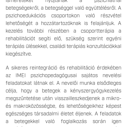
ismereteket nyújtanak a pszichiátriai
betegségekről, a betegséggel való együttélésről. A
pszichoedukációs csoportokon való részvétel
lehetőségét a hozzátartozóknak is felajánljuk. A
kezelés további részében a csoportterápia a
rehabilitációt segíti elő, szükség szerint egyéni
terápiás ülésekkel, családi terápiás konzultációkkal
kiegészítve.
A sikeres reintegráció és rehabilitáció érdekében
az IMEI pszichopedagógusai sajátos nevelési
feladatokat látnak el. A nevelői munka elsődleges
célja, hogy a betegek a kényszergyógykezelés
megszűntetése után visszailleszkedjenek a mikro-
és makroközösségbe, és lehetőségeikhez képest
egészséges társadalmi életet éljenek. A feladatok
a betegekkel való foglalkozás során igen