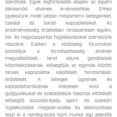
sokrétűek. Egyik legfontosabb alapelv az egyéni
bánásmód elvének érvényesítése. Ehhez
igyekszünk minél jobban megismerni betegeinket,
családi és baráti kapcsolataikat. Az
eredményesség érdekében rendszeresen egyéni,
kis- és nagycsoportos foglalkozásokat szervezünk
részükre. Ezeken a közösségi fórumokon
biztosítjuk a természetesség elvének
megvalósítását, teret adunk gondolataik
kibontakozásának, elősegítjük az egymás közötti
társas kapcsolatok kiépítését, fenntartását,
erősítését. A betegek ügyeinek és
kapcsolattartásának intézésén kívül a
gyógyulásukat és szabadidejük hasznos eltöltését
elősegítő szocioterápiás, sport- és szakköri
foglalkozások megszervezése és lebonyolítása
teszi ki a reintegrációs tiszti munka egy jelentős