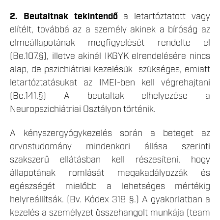
2. Beutaltnak tekintendő
a letartóztatott vagy
elítélt, továbbá az a személy akinek a bíróság az
elmeállapotának megfigyelését rendelte el
(Be.107.§), illetve akinél IKGYK elrendelésére nincs
alap, de pszichiátriai kezelésük szükséges, emiatt
letartóztatásukat az IMEI-ben kell végrehajtani
(Be.141.§) A beutaltak elhelyezése a
Neuropszichiátriai Osztályon történik.
A kényszergyógykezelés során a beteget az
orvostudomány mindenkori állása szerinti
szakszerű ellátásban kell részesíteni, hogy
állapotának romlását megakadályozzák és
egészségét mielőbb a lehetséges mértékig
helyreállítsák. (Bv. Kódex 318 §.) A gyakorlatban a
kezelés a személyzet összehangolt munkája (team