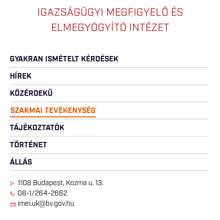
IGAZSÁGÜGYI MEGFIGYELŐ ÉS
ELMEGYÓGYÍTÓ INTÉZET
GYAKRAN ISMÉTELT KÉRDÉSEK
HÍREK
KÖZÉRDEKŰ
SZAKMAI TEVÉKENYSÉG
TÁJÉKOZTATÓK
TÖRTÉNET
ÁLLÁS
1108 Budapest, Kozma u. 13.
06-1/264-2662
imei.uk@bv.gov.hu