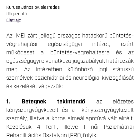
Kurusa János bv. alezredes
főigazgató
Életrajz
Az IMEI zárt jellegű országos hatáskörű büntetés-
végrehajtási egészségügyi intézet, ezért
működését a büntetés-végrehajtásra és az
egészségügyre vonatkozó jogszabályok határozzák
meg. Az intézetben különböző jogi státuszú
személyek pszichiátriai és neurológiai kivizsgálását
és kezelését végezzük:
1. Betegnek tekintendő
az előzetes
kényszergyógykezelt és a kényszergyógykezelt
személy, illetve a kóros elmeállapotúvá vált elítélt.
Kezelésük 4 férfi, illetve 1 női Pszichiátriai
Rehabilitációs Osztályon (PRO)folyik.