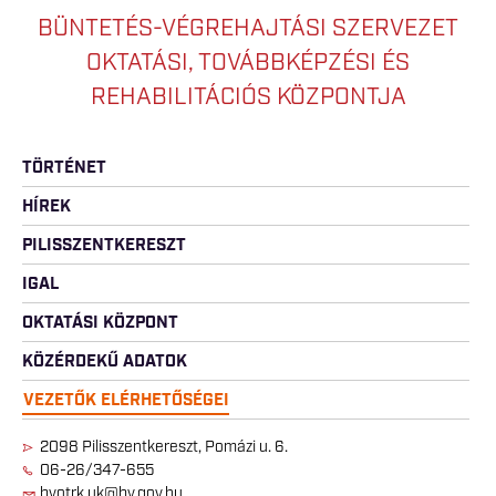
BÜNTETÉS-VÉGREHAJTÁSI SZERVEZET
OKTATÁSI, TOVÁBBKÉPZÉSI ÉS
REHABILITÁCIÓS KÖZPONTJA
TÖRTÉNET
HÍREK
PILISSZENTKERESZT
IGAL
OKTATÁSI KÖZPONT
KÖZÉRDEKŰ ADATOK
VEZETŐK ELÉRHETŐSÉGEI
2098 Pilisszentkereszt, Pomázi u. 6.
06-26/347-655
bvotrk.uk@bv.gov.hu