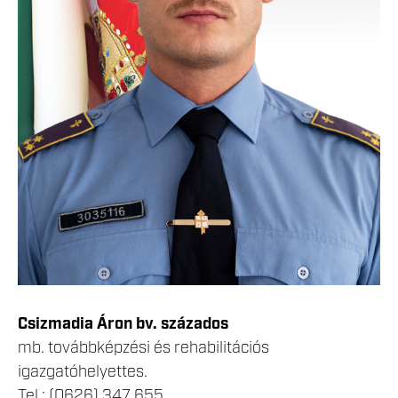
Csizmadia Áron bv. százados
mb. továbbképzési és rehabilitációs
igazgatóhelyettes.
Tel.: (0626) 347 655