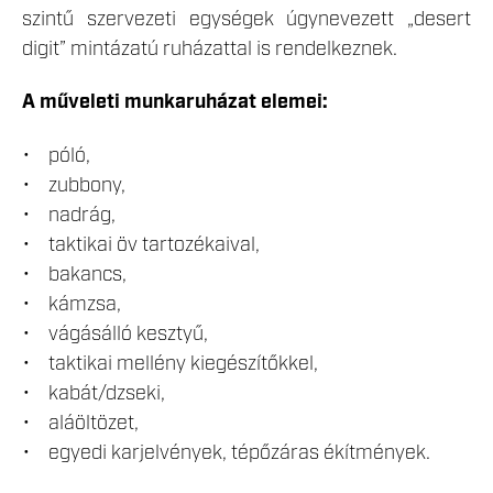
szintű szervezeti egységek úgynevezett „desert
digit” mintázatú ruházattal is rendelkeznek.
A műveleti munkaruházat elemei:
• póló,
• zubbony,
• nadrág,
• taktikai öv tartozékaival,
• bakancs,
• kámzsa,
• vágásálló kesztyű,
• taktikai mellény kiegészítőkkel,
• kabát/dzseki,
• aláöltözet,
• egyedi karjelvények, tépőzáras ékítmények.