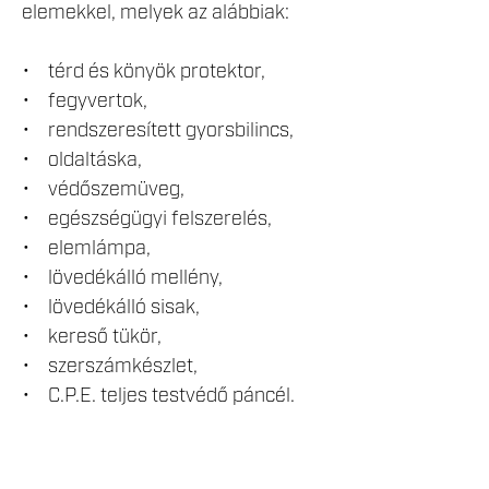
elemekkel, melyek az alábbiak:
• térd és könyök protektor,
• fegyvertok,
• rendszeresített gyorsbilincs,
• oldaltáska,
• védőszemüveg,
• egészségügyi felszerelés,
• elemlámpa,
• lövedékálló mellény,
• lövedékálló sisak,
• kereső tükör,
• szerszámkészlet,
• C.P.E. teljes testvédő páncél.