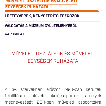
MŰVELETI OSZTÁLYOK ÉS MŰVELETI
EGYSÉGEK RUHÁZATA
LŐFEGYVEREK, KÉNYSZERÍTŐ ESZKÖZÖK
VÁLOGATÁS A MÚZEUM GYŰJTEMÉNYÉBŐL
KAPCSOLAT
MŰVELETI OSZTÁLYOK ÉS MŰVELETI
EGYSÉGEK RUHÁZATA
A bv. szervekben először 1996-ban kerültek
felállításra intézeti akciócsoportok, amelyek
megnevezését 2011-ben műveleti csoportokra