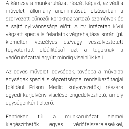
A kámzsa a munkaruházat részét képezi, az védi a
műveleti állomány anonimitását, elsősorban a
szervezett bűnözői körökhöz tartozó személyek és
a sajtó nyilvánossága előtt. A bv. intézeten kívül
végzett speciális feladatok végrehajtása során (pl.
kiemelten veszélyes és/vagy veszélyeztetett
fogvatartott előállítása) azt a tagoknak a
védőruházattal együtt mindig viselniük kell.
Az egyes műveleti egységek, továbbá a műveleti
egységek speciális képzettséggel rendelkező tagjai
(például Prison Medic, kutyavezetők) részére
egyedi karjelvény viselése engedélyezhető, amely
egységenként eltérő.
Fentieken túl a munkaruházat elemei
kiegészíthetők egyes védőfelszerelésekkel,