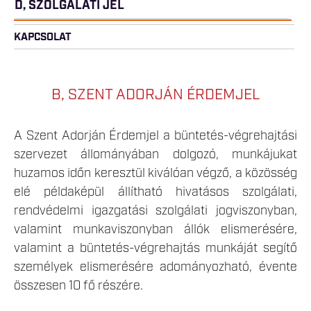
D, SZOLGÁLATI JEL
KAPCSOLAT
B, SZENT ADORJÁN ÉRDEMJEL
A Szent Adorján Érdemjel a büntetés-végrehajtási
szervezet állományában dolgozó, munkájukat
huzamos időn keresztül kiválóan végző, a közösség
elé példaképül állítható hivatásos szolgálati,
rendvédelmi igazgatási szolgálati jogviszonyban,
valamint munkaviszonyban állók elismerésére,
valamint a büntetés-végrehajtás munkáját segítő
személyek elismerésére adományozható, évente
összesen 10 fő részére.