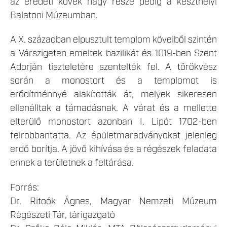
az eredeti kövek nagy része pedig a keszthelyi
Balatoni Múzeumban.
A X. században elpusztult templom köveiből szintén
a Várszigeten emeltek bazilikát és 1019-ben Szent
Adorján tiszteletére szentelték fel. A törökvész
során a monostort és a templomot is
erődítménnyé alakították át, melyek sikeresen
ellenálltak a támadásnak. A várat és a mellette
elterülő monostort azonban I. Lipót 1702-ben
felrobbantatta. Az épületmaradványokat jelenleg
erdő borítja. A jövő kihívása és a régészek feladata
ennek a területnek a feltárása.
Forrás:
Dr. Ritoók Ágnes, Magyar Nemzeti Múzeum
Régészeti Tár, tárigazgató