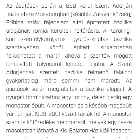
Az ásatások során a 850 körül Szent Adorján
tiszteletére Mosaburgban (későbbi Zalavár község)
Pribina szláv fejedelem által építtetett bazilika
alapjának romjai kerültek feltárásra. A Karoling-
kori szentélykörüljárós, gyűrűs-kriptás bazilika
szentélyében kőből épített sírkamrában
feküdhetett a mártír, ahová a szentély mögött
lemélyített folyosóról lehetett eljutni. A Szent
Adorjánnak szentelt bazilika felmenő falaiból
gyakorlatilag mára semmi nem maradt. Az
ásatások során megtalálták a bazilika alapjait. A
nyugati homlokzathoz egy torony, délen pedig egy
monostor épült. A monostor és a később megépült
vár romjait 1999-2001 között tárták fel. A monostor
számos kőtöredéke megmaradt, melyek egy része
másolatban látható a Kis-Balaton Ház kiállításában,