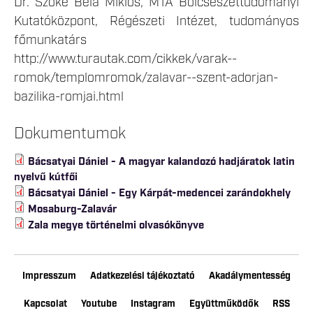
Dr. Szőke Béla Miklós, MTA Bölcsészettudományi
Kutatóközpont, Régészeti Intézet, tudományos
főmunkatárs
http://www.turautak.com/cikkek/varak--
romok/templomromok/zalavar--szent-adorjan-
bazilika-romjai.html
Dokumentumok
Bácsatyai Dániel - A magyar kalandozó hadjáratok latin
nyelvű kútfői
Bácsatyai Dániel - Egy Kárpát-medencei zarándokhely
Mosaburg-Zalavár
Zala megye történelmi olvasókönyve
Impresszum
Adatkezelési tájékoztató
Akadálymentesség
Kapcsolat
Youtube
Instagram
Együttműködők
RSS