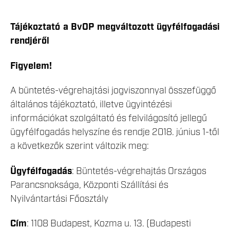
Tájékoztató a BvOP megváltozott ügyfélfogadási
rendjéről
Figyelem!
A büntetés-végrehajtási jogviszonnyal összefüggő
általános tájékoztató, illetve ügyintézési
információkat szolgáltató és felvilágosító jellegű
ügyfélfogadás helyszíne és rendje 2018. június 1-től
a következők szerint változik meg:
Ügyfélfogadás
: Büntetés-végrehajtás Országos
Parancsnoksága, Központi Szállítási és
Nyilvántartási Főosztály
Cím
: 1108 Budapest, Kozma u. 13. (Budapesti