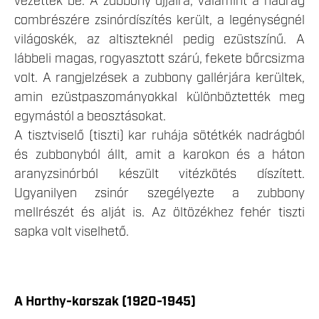
vezettek be. A zubbony ujjaira, valamint a nadrág
combrészére zsinórdíszítés került, a legénységnél
világoskék, az altiszteknél pedig ezüstszínű. A
lábbeli magas, rogyasztott szárú, fekete bőrcsizma
volt. A rangjelzések a zubbony gallérjára kerültek,
amin ezüstpaszományokkal különböztették meg
egymástól a beosztásokat.
A tisztviselő (tiszti) kar ruhája sötétkék nadrágból
és zubbonyból állt, amit a karokon és a háton
aranyzsinórból készült vitézkötés díszített.
Ugyanilyen zsinór szegélyezte a zubbony
mellrészét és alját is. Az öltözékhez fehér tiszti
sapka volt viselhető.
A Horthy-korszak (1920-1945)