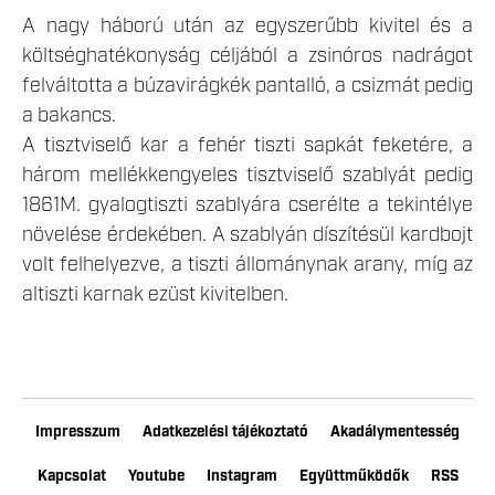
A nagy háború után az egyszerűbb kivitel és a
költséghatékonyság céljából a zsinóros nadrágot
felváltotta a búzavirágkék pantalló, a csizmát pedig
a bakancs.
A tisztviselő kar a fehér tiszti sapkát feketére, a
három mellékkengyeles tisztviselő szablyát pedig
1861M. gyalogtiszti szablyára cserélte a tekintélye
növelése érdekében. A szablyán díszítésül kardbojt
volt felhelyezve, a tiszti állománynak arany, míg az
altiszti karnak ezüst kivitelben.
Impresszum
Adatkezelési tájékoztató
Akadálymentesség
Kapcsolat
Youtube
Instagram
Együttműködők
RSS