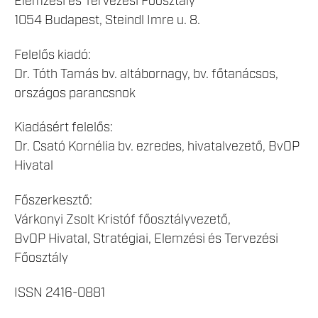
Elemzési és Tervezési Főosztály
1054 Budapest, Steindl Imre u. 8.
Felelős kiadó:
Dr. Tóth Tamás bv. altábornagy, bv. főtanácsos,
országos parancsnok
Kiadásért felelős:
Dr. Csató Kornélia bv. ezredes, hivatalvezető, BvOP
Hivatal
Főszerkesztő:
Várkonyi Zsolt Kristóf főosztályvezető,
BvOP Hivatal, Stratégiai, Elemzési és Tervezési
Főosztály
ISSN 2416-0881