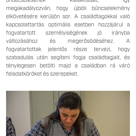
önbecsülésének kialakítását, így
megakadályozván, hogy újbóli bűncselekmény
elkövetésére kerüljön sor. A családtagokkal való
kapcsolattartás optimális esetben hozzájárul a
fogvatartott személyiségének jó irányba
változásához és megerősödéséhez. A
fogvatartottak jelentős része tervezi, hogy
szabadulás után segíteni fogja családtagjait, és
ténylegesen betölti majd a családban rá váró
feladatköröket és szerepeket.
TISZALOK_VESZPREM_HONLAP-101
COPY.JPG