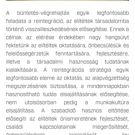
A büntetés-végrehajtás egyik legfontosabb
feladata a reintegráció, az elítéltek társadalomba
történő visszailleszkedésének elősegítése. Ennek a
célnak az elérése érdekében nagy hangsúlyt
fektetünk az elítéltek oktatására, önbecsülésük és
felelősségérzetük fenntartására, fejlesztésére,
illetve a társadalmi hasznosság tudatának
kialakítására. A reintegrációs stratégia egyik
legfontosabb eleme az oktatás, az alapvégzettség
megszerzésének biztosítása, a mindennapokban
hasznosítható tudás elsajátításának elősegítése,
nem utolsósorban pedig a munkakultúra
elsajátítása. A szabadidő hasznos eltöltése
elősegíti az elítéltek önismeretének fejlesztését,
családi kapcsolatainak megerősítését,