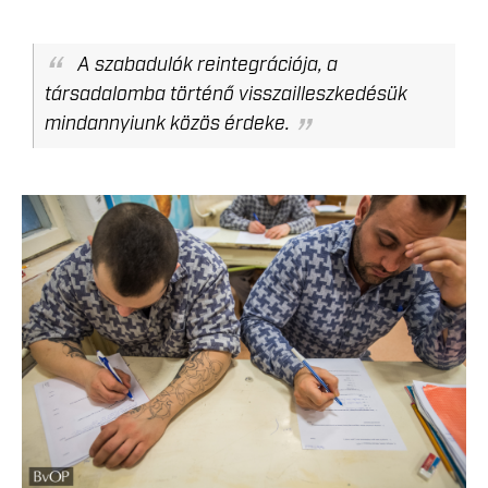
A szabadulók reintegrációja, a
társadalomba történő visszailleszkedésük
mindannyiunk közös érdeke.
LEKICSINYITETT_OKTATAS-5.JPG