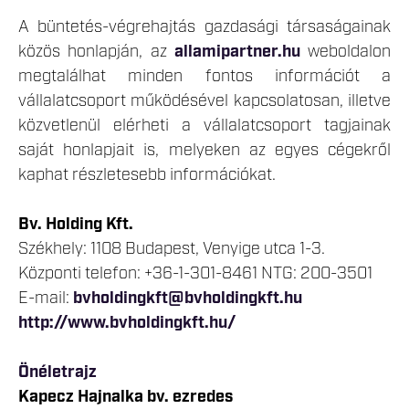
A büntetés-végrehajtás gazdasági társaságainak
közös honlapján, az
allamipartner.hu
weboldalon
megtalálhat minden fontos információt a
vállalatcsoport működésével kapcsolatosan, illetve
közvetlenül elérheti a vállalatcsoport tagjainak
saját honlapjait is, melyeken az egyes cégekről
kaphat részletesebb információkat.
Bv. Holding Kft.
Székhely: 1108 Budapest, Venyige utca 1-3.
Központi telefon: +36-1-301-8461 NTG: 200-3501
E-mail:
bvholdingkft@bvholdingkft.hu
http://www.bvholdingkft.hu/
Önéletrajz
Kapecz Hajnalka bv. ezredes