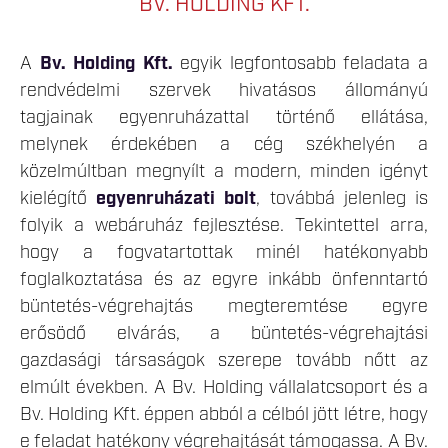
BV. HOLDING KFT.
A
Bv. Holding Kft.
egyik legfontosabb feladata a
rendvédelmi szervek hivatásos állományú
tagjainak egyenruházattal történő ellátása,
melynek érdekében a cég székhelyén a
közelmúltban megnyílt a modern, minden igényt
kielégítő
egyenruházati bolt
, továbbá jelenleg is
folyik a webáruház fejlesztése. Tekintettel arra,
hogy a fogvatartottak minél hatékonyabb
foglalkoztatása és az egyre inkább önfenntartó
büntetés-végrehajtás megteremtése egyre
erősödő elvárás, a büntetés-végrehajtási
gazdasági társaságok szerepe tovább nőtt az
elmúlt években. A Bv. Holding vállalatcsoport és a
Bv. Holding Kft. éppen abból a célból jött létre, hogy
e feladat hatékony végrehajtását támogassa. A Bv.