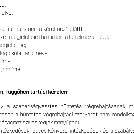
ve;
helye;
záma (ha ismert a kérelmező előtt);
ézet megjelölése (ha ismert a kérelmező előtt);
megjelölése;
apcsolattartó neve;
címe;
 jogcíme;
m, függőben tartási kérelem
ogy a szabadságvesztés büntetés végrehajtásának 
atosan a büntetés-végrehajtási szervezet nem rendelkez
bírósághoz szíveskedjék benyújtani.
intézkedések, egyes kényszerintézkedések és a szabálys