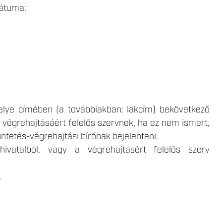
dátuma;
helye címében (a továbbiakban: lakcím) bekövetkező
 végrehajtásáért felelős szervnek, ha ez nem ismert,
üntetés-végrehajtási bírónak bejelenteni.
hivatalból, vagy a végrehajtásért felelős szerv
.