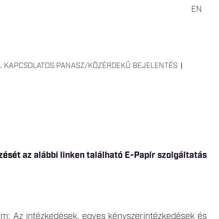
EN
AL KAPCSOLATOS PANASZ/KÖZÉRDEKŰ BEJELENTÉS
ézését
az alábbi linken található E-Papír szolgáltatás
lem: Az intézkedések, egyes kényszerintézkedések és