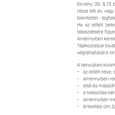
törvény 39. § (1)
része két év, vagy
tekintettel - legf
Ha az elítélt bet
bekezdésére figyel
Amennyiben kérelmé
Tájékoztatjuk tová
végrehajtására nin
A benyújtani kívánt
• az elítélt neve, 
• amennyiben rend
• első és másodfo
• a halasztási ké
• amennyiben meg
• értesítési cím (