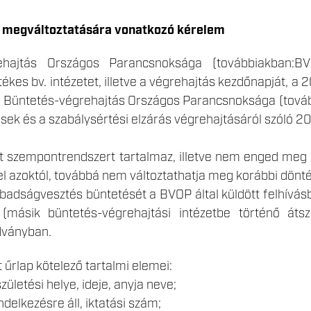
k megváltoztatására vonatkozó kérelem
ehajtás Országos Parancsnoksága (továbbiakban:BV
ékes bv. intézetet, illetve a végrehajtás kezdőnapját, a 
 Büntetés-végrehajtás Országos Parancsnoksága (továb
ek és a szabálysértési elzárás végrehajtásáról szóló 20
tt szempontrendszert tartalmaz, illetve nem enged meg 
l azoktól, továbbá nem változtathatja meg korábbi dönté
adságvesztés büntetését a BVOP által küldött felhívásb
 (másik büntetés-végrehajtási intézetbe történő átsz
dványban.
 űrlap kötelező tartalmi elemei:
születési helye, ideje, anyja neve;
elkezésre áll, iktatási szám;