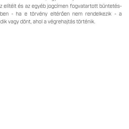
Az elítélt és az egyéb jogcímen fogvatartott büntetés-
yében - ha e törvény eltérően nem rendelkezik - a
ik vagy dönt, ahol a végrehajtás történik.