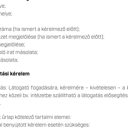
ve;
helye;
záma (ha ismert a kérelmező előtt);
ézet megjelölése (ha ismert a kérelmező előtt);
megjelölése;
ló irat másolata;
ásolata;
ítási kérelem
lítás: Látogató fogadására, kérelmére – kivételesen – 
ez közeli bv. intézetbe szállítható a látogatás elősegítés
.
 űrlap kötelező tartalmi elemei:
al benyújtott kérelem esetén szükséges: