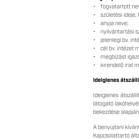
• fogvatartott ne
• születési ideje, 
• anyja neve;
• nyilvántartási s
• jelenlegi bv. int
• cél bv. intézet 
• megbízást igazo
• kirendelő irat m
Ideiglenes átszáll
Ideiglenes átszál
látogató lakóhelyéh
bekezdése alapján
A benyújtani kívánt
Kapcsolattartó ált