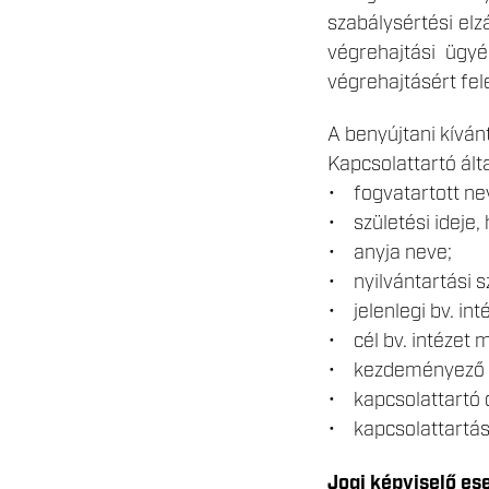
szabálysértési elz
végrehajtási ügy
végrehajtásért fel
A benyújtani kívánt
Kapcsolattartó ált
• fogvatartott ne
• születési ideje, 
• anyja neve;
• nyilvántartási s
• jelenlegi bv. int
• cél bv. intézet 
• kezdeményező k
• kapcsolattartó 
• kapcsolattartás
Jogi képviselő es