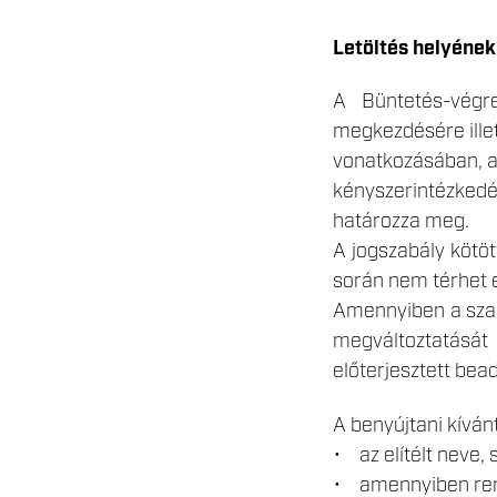
Letöltés helyéne
A Büntetés-végr
megkezdésére illet
vonatkozásában, a
kényszerintézkedés
határozza meg.
A jogszabály kötö
során nem térhet e
Amennyiben a szab
megváltoztatását
előterjesztett bea
A benyújtani kívánt
• az elítélt neve, 
• amennyiben rend