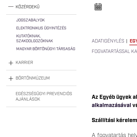
n
e
KÖZÉRDEKŰ
l
n
y
JOGSZABÁLYOK
i
ELEKTRONIKUS ÜGYINTÉZÉS
t
á
KUTATÓKNAK,
s
ADATIGÉNYLÉS
EG
SZAKDOLGOZÓKNAK
a
MAGYAR BÖRTÖNÜGYI TÁRSASÁG
FOGVATARTÁSSAL K
KARRIER
BÖRTÖNMÚZEUM
EGÉSZSÉGÜGYI PREVENCIÓS
Az Egyéb ügyek al
AJÁNLÁSOK
alkalmazásával
vé
Szállítási kérele
A fogvatartás hel