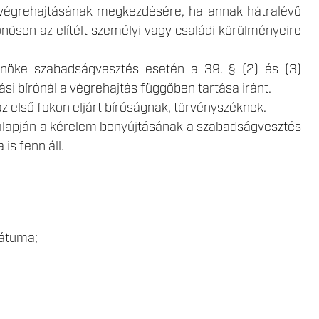
 végrehajtásának megkezdésére, ha annak hátralévő
lönösen az elítélt személyi vagy családi körülményeire
 elnöke szabadságvesztés esetén a 39. § (2) és (3)
i bírónál a végrehajtás függőben tartása iránt.
z első fokon eljárt bíróságnak, törvényszéknek.
e alapján a kérelem benyújtásának a szabadságvesztés
is fenn áll.
dátuma;