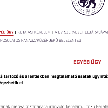
YÉB ÜGY
KUTATÁSI KÉRELEM
A BV. SZERVEZET ELJÁRÁSÁV
APCSOLATOS PANASZ/KÖZÉRDEKŰ BEJELENTÉS
EGYÉB ÜGY
á tartozó és a lentiekben megtalálható esetek ügyint
gezhetik el.
m
yének megváltoztatására irányuló kérelem. I.fokú kére