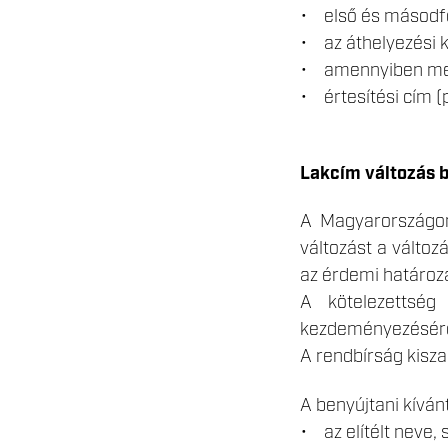
• első és másodfo
• az áthelyezési 
• amennyiben meg
• értesítési cím (
Lakcím változás b
A Magyarországon 
változást a válto
az érdemi határoza
A kötelezettség 
kezdeményezésére 
A rendbírság kisza
A benyújtani kívánt
• az elítélt neve, 