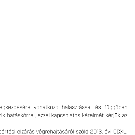
megkezdésére vonatkozó halasztással és függőben
ik hatáskörrel, ezzel kapcsolatos kérelmét kérjük az
értési elzárás végrehajtásáról szóló 2013. évi CCXL.