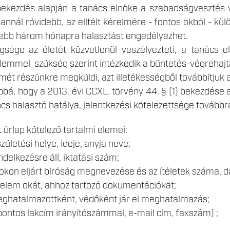
 bekezdés alapján a tanács elnöke a szabadságvesztés
 annál rövidebb, az elítélt kérelmére - fontos okból - kü
eljebb három hónapra halasztást engedélyezhet.
egsége az életét közvetlenül veszélyezteti, a tanács
emmel szükség szerint intézkedik a büntetés-végrehajtás
t részünkre megküldi, azt illetékességből továbbítjuk a
bbá, hogy a 2013. évi CCXL. törvény 44. § (1) bekezdés
cs halasztó hatálya, jelentkezési kötelezettsége továbbra 
 űrlap kötelező tartalmi elemei:
születési helye, ideje, anyja neve;
elkezésre áll, iktatási szám;
kon eljárt bíróság megnevezése és az ítéletek száma, 
relem okát, ahhoz tartozó dokumentációkat;
hatalmazottként, védőként jár el meghatalmazás;
pontos lakcím irányítószámmal, e-mail cím, faxszám) ;