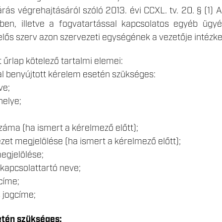
árás végrehajtásáról szóló 2013. évi CCXL. tv. 20. § (1) 
ében, illetve a fogvatartással kapcsolatos egyéb üg
elős szerv azon szervezeti egységének a vezetője intézked
 űrlap kötelező tartalmi elemei:
al benyújtott kérelem esetén szükséges:
ve;
helye;
záma (ha ismert a kérelmező előtt);
ézet megjelölése (ha ismert a kérelmező előtt);
megjelölése;
apcsolattartó neve;
címe;
 jogcíme;
etén szükséges: