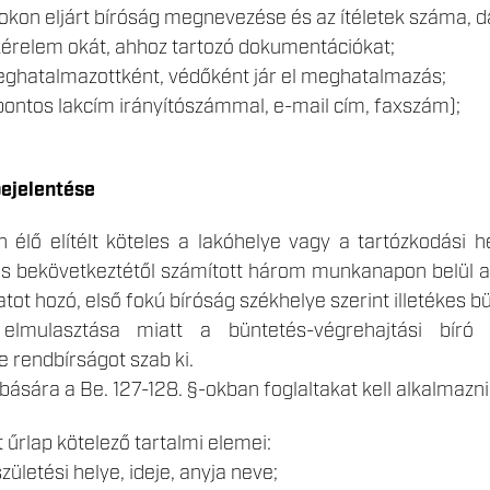
kon eljárt bíróság megnevezése és az ítéletek száma, 
kérelem okát, ahhoz tartozó dokumentációkat;
hatalmazottként, védőként jár el meghatalmazás;
pontos lakcím irányítószámmal, e-mail cím, faxszám);
ejelentése
élő elítélt köteles a lakóhelye vagy a tartózkodási 
zás bekövetkeztétől számított három munkanapon belül a
tot hozó, első fokú bíróság székhelye szerint illetékes b
elmulasztása miatt a büntetés-végrehajtási bíró 
rendbírságot szab ki.
bására a Be. 127-128. §-okban foglaltakat kell alkalmazni
 űrlap kötelező tartalmi elemei:
születési helye, ideje, anyja neve;