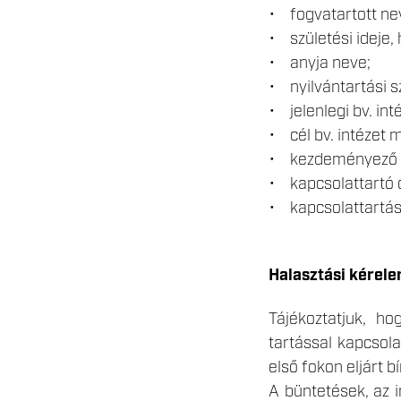
• fogvatartott ne
• születési ideje, 
• anyja neve;
• nyilvántartási s
• jelenlegi bv. int
• cél bv. intézet 
• kezdeményező k
• kapcsolattartó 
• kapcsolattartás
Halasztási kérele
Tájékoztatjuk, h
tartással kapcsol
első fokon eljárt 
A büntetések, az 