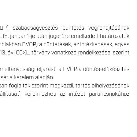
OP) szabadságvesztés büntetés végrehajtásának
2015. január 1-je után jogerőre emelkedett határozatok
biakban.BVOP) a büntetések, az intézkedések, egyes
13. évi CCXL. törvény vonatkozó rendelkezései szerint
méltányossági eljárást, a BVOP a döntés-előkészítés
sét a kérelem alapján.
an foglaltak szerint megkezdi, tartós elhelyezésének
állítását) kérelmezheti az intézet parancsnokához