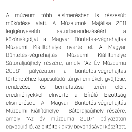
A múzeum több elsimerésben is részesült
müködése alatt. A Múzeumok Majálisa 2011
legigényesebb sátorberendezéséért a
közönségdíjat a Magyar Büntetés-végrehajtás
Múzeumi Kiállítóhelye nyerte el. A Magyar
Büntetés-végrehajtás Múzeumi Kiállítóhelye
Sátoraljaújhely részére, amely "Az Év Múzeuma
2008" pályázaton a büntetés-végrehajtás
történetéhez kapcsolódó tárgyi emlékek gyüjtése,
rendezése és bemutatása terén elért
eredményekkel elnyerte a Bíráló Bizottság
elismerését. A Magyar Büntetés-végrehajtás
Múzeumi Kiállítóhelye – Sátoraljaújhely részére,
amely "Az év múzeuma 2007" pályázaton
egyedülálló, az elitéltek aktív bevonásával készített,