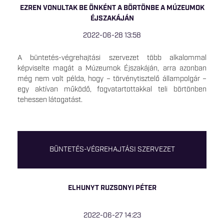
EZREN VONULTAK BE ÖNKÉNT A BÖRTÖNBE A MÚZEUMOK
ÉJSZAKÁJÁN
2022-06-28 13:58
A büntetés-végrehajtási szervezet több alkalommal
képviselte magát a Múzeumok Éjszakáján, arra azonban
még nem volt példa, hogy – törvénytisztelő állampolgár –
egy aktívan működő, fogvatartottakkal teli börtönben
tehessen látogatást.
BÜNTETÉS-VÉGREHAJTÁSI SZERVEZET
ELHUNYT RUZSONYI PÉTER
2022-06-27 14:23