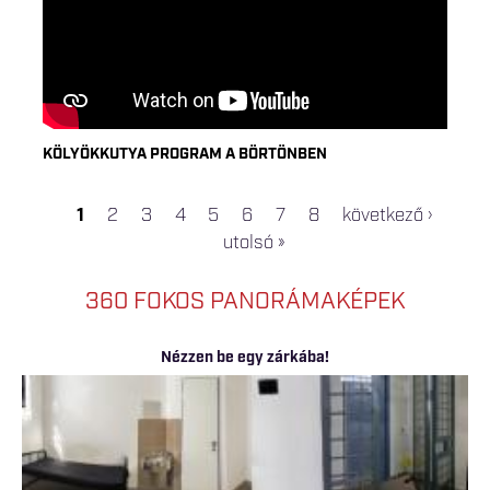
KÖLYÖKKUTYA PROGRAM A BÖRTÖNBEN
1
2
3
4
5
6
7
8
következő ›
OLDALAK
utolsó »
360 FOKOS PANORÁMAKÉPEK
Nézzen be egy zárkába!