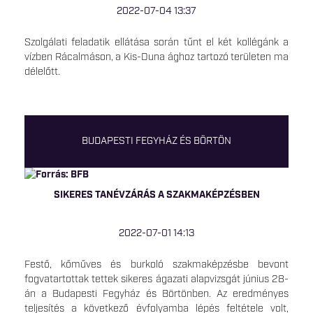
2022-07-04 13:37
Szolgálati feladatik ellátása során tűnt el két kollégánk a
vízben Rácalmáson, a Kis-Duna ághoz tartozó területen ma
délelőtt.
BUDAPESTI FEGYHÁZ ÉS BÖRTÖN
SIKERES TANÉVZÁRÁS A SZAKMAKÉPZÉSBEN
2022-07-01 14:13
Festő, kőműves és burkoló szakmaképzésbe bevont
fogvatartottak tettek sikeres ágazati alapvizsgát június 28-
án a Budapesti Fegyház és Börtönben. Az eredményes
teljesítés a következő évfolyamba lépés feltétele volt,