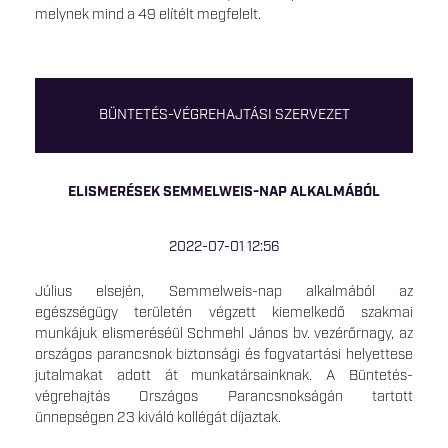
melynek mind a 49 elítélt megfelelt.
BÜNTETÉS-VÉGREHAJTÁSI SZERVEZET
ELISMERÉSEK SEMMELWEIS-NAP ALKALMÁBÓL
2022-07-01 12:56
Július elsején, Semmelweis-nap alkalmából az
egészségügy területén végzett kiemelkedő szakmai
munkájuk elismeréséül Schmehl János bv. vezérőrnagy, az
országos parancsnok biztonsági és fogvatartási helyettese
jutalmakat adott át munkatársainknak. A Büntetés-
végrehajtás Országos Parancsnokságán tartott
ünnepségen 23 kiváló kollégát díjaztak.