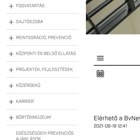
FOGVATARTÁS
SAJTÓSZOBA
REINTEGRÁCIÓ, PREVENCIÓ
KÖZPONTI ÉS BELSŐ ELLÁTÁS
P
a
n
PROJEKTEK, FEJLESZTÉSEK
e
l
n
KÖZÉRDEKŰ
y
i
t
á
KARRIER
s
a
Elérhető a BvNe
BÖRTÖNMÚZEUM
2021-08-19 12:41
EGÉSZSÉGÜGYI PREVENCIÓS
AJÁNLÁSOK