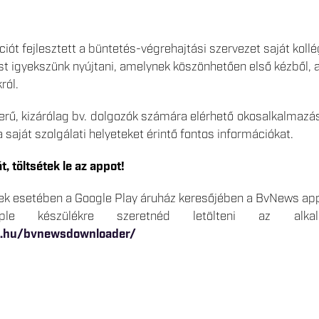
ciót fejlesztett a büntetés-végrehajtási szervezet saját koll
st igyekszünk nyújtani, amelynek köszönhetően első kézből, au
ról.
rű, kizárólag bv. dolgozók számára elérhető okosalkalmazás
 a saját szolgálati helyeteket érintő fontos információkat.
, töltsétek le az appot!
k esetében a Google Play áruház keresőjében a BvNews appli
ple készülékre szeretnéd letölteni az alkal
t.hu/bvnewsdownloader/