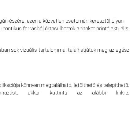
égái részére, ezen a közvetlen csatornán keresztül olyan
tentikus forrásból értesülhettek a titeket érintő aktuális
ban sok vizuális tartalommal találhatjátok meg az egész
kációja könnyen megtalálható, letölthető és telepíthető.
mazást, akkor kattints az alábbi linkre: