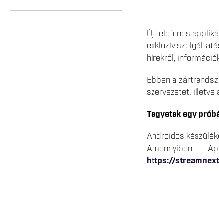
Új telefonos appliká
exkluzív szolgáltatá
hírekről, információk
Ebben a zártrendsze
szervezetet, illetve
Tegyetek egy próbát
Androidos készüléke
Amennyiben Ap
https://streamnex