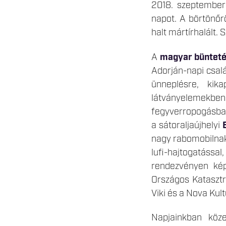
2018. szeptember
napot. A börtönőr
halt mártírhalált.
A
magyar bünteté
Adorján-napi csal
ünneplésre, kik
látványelemekben 
fegyverropogásban
a sátoraljaújhelyi
nagy rabomobilnak 
lufi-hajtogatással
rendezvényen kép
Országos Katasztr
Viki és a Nova Kul
Napjainkban köze