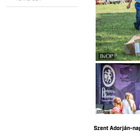
Szent Adorján-n