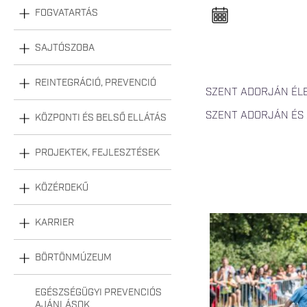
n
FOGVATARTÁS
e
l
n
y
SAJTÓSZOBA
i
t
á
REINTEGRÁCIÓ, PREVENCIÓ
s
SZENT ADORJÁN ÉL
a
SZENT ADORJÁN ÉS
KÖZPONTI ÉS BELSŐ ELLÁTÁS
PROJEKTEK, FEJLESZTÉSEK
KÖZÉRDEKŰ
KARRIER
BÖRTÖNMÚZEUM
EGÉSZSÉGÜGYI PREVENCIÓS
AJÁNLÁSOK