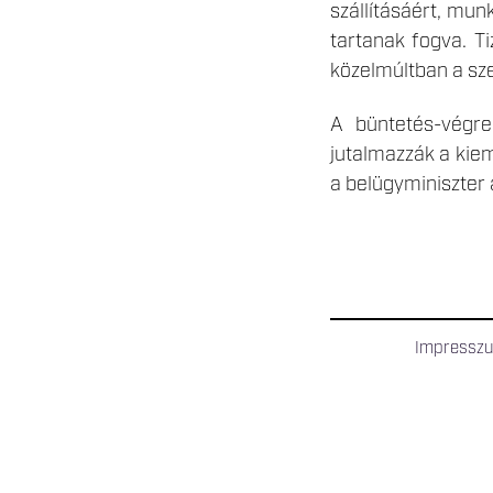
szállításáért, mun
tartanak fogva. T
közelmúltban a szer
A büntetés-végr
jutalmazzák a kiem
a belügyminiszter 
Impressz