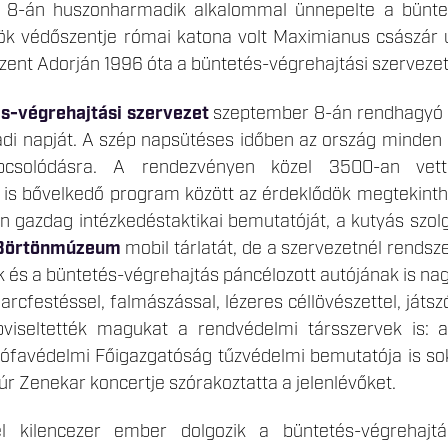
 8-án huszonharmadik alkalommal ünnepelte a bünteté
ök védőszentje római katona volt Maximianus császár ur
 Szent Adorján 1996 óta a büntetés-végrehajtási szerveze
s-végrehajtási szervezet
szeptember 8-án rendhagyó h
ádi napját. A szép napsütéses időben az ország minden 
apcsolódásra. A rendezvényen közel 3500-an vette
is bővelkedő program között az érdeklődök megtekinthe
 gazdag intézkedéstaktikai bemutatóját, a kutyás szolg
Börtönmúzeum
mobil tárlatát, de a szervezetnél rendsz
és a büntetés-végrehajtás páncélozott autójának is nagy 
, arcfestéssel, falmászással, lézeres céllövészettel, já
viseltették magukat a rendvédelmi társszervek is: a
ófavédelmi Főigazgatóság tűzvédelmi bemutatója is so
túr Zenekar koncertje szórakoztatta a jelenlévőket.
l kilencezer ember dolgozik a büntetés-végrehajtás