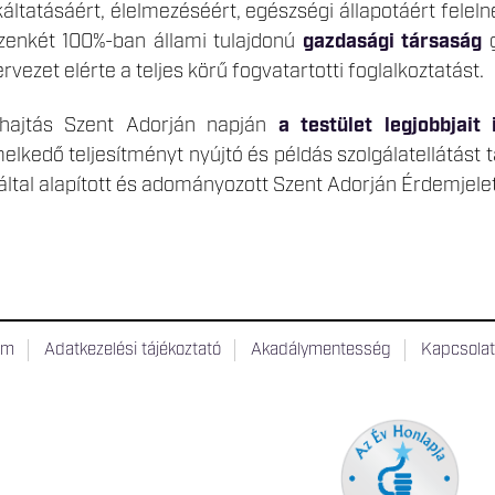
káltatásáért, élelmezéséért, egészségi állapotáért fel
izenkét 100%-ban állami tulajdonú
gazdasági társaság
g
vezet elérte a teljes körű fogvatartotti foglalkoztatást.
ehajtás Szent Adorján napján
a testület legjobbjait 
elkedő teljesítményt nyújtó és példás szolgálatellátást 
által alapított és adományozott Szent Adorján Érdemjelet 
um
Adatkezelési tájékoztató
Akadálymentesség
Kapcsola