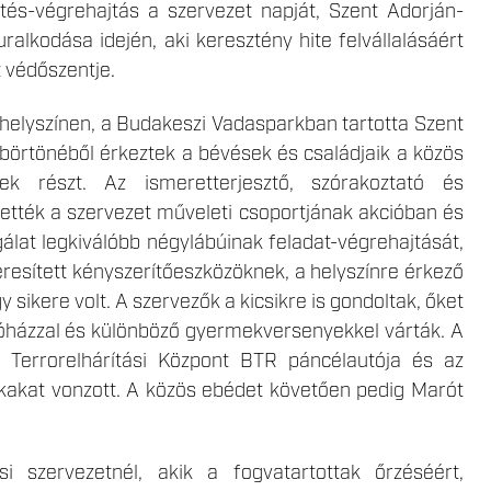
s-végrehajtás a szervezet napját, Szent Adorján-
alkodása idején, aki keresztény hite felvállalásáért
t védőszentje.
elyszínen, a Budakeszi Vadasparkban tartotta Szent
börtönéből érkeztek a bévések és családjaik a közös
k részt. Az ismeretterjesztő, szórakoztató és
tték a szervezet műveleti csoportjának akcióban és
álat legkiválóbb négylábúinak feladat-végrehajtását,
eresített kényszerítőeszközöknek, a helyszínre érkező
sikere volt. A szervezők a kicsikre is gondoltak, őket
tszóházzal és különböző gyermekversenyekkel várták. A
 Terrorelhárítási Központ BTR páncélautója és az
kakat vonzott. A közös ebédet követően pedig Marót
i szervezetnél, akik a fogvatartottak őrzéséért,