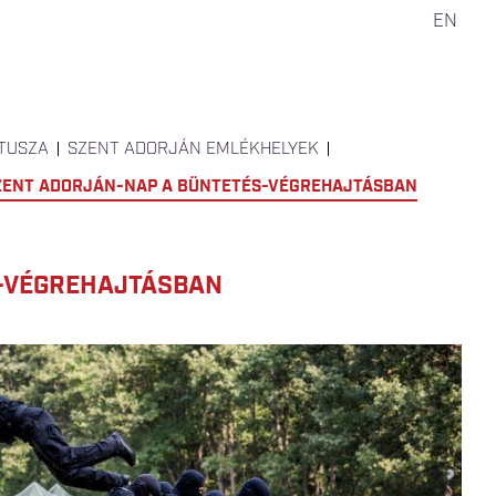
EN
TUSZA
SZENT ADORJÁN EMLÉKHELYEK
ZENT ADORJÁN-NAP A BÜNTETÉS-VÉGREHAJTÁSBAN
S-VÉGREHAJTÁSBAN