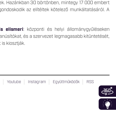
elnek. Hazánkban 30 börtönben, mintegy 17 000 embert
ondoskodik az elítéltek kötelező munkáltatásáról. A
is elismeri
: központi és helyi állománygyűléseken
tanúsítókat, és a szervezet legmagasabb kitüntetését,
is kiosztják.
t
Youtube
Instagram
Együttműködők
RSS