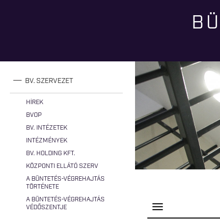
BÜ
Jelenlegi hely
BV. SZERVEZET
HÍREK
BVOP
BV. INTÉZETEK
INTÉZMÉNYEK
BV. HOLDING KFT.
KÖZPONTI ELLÁTÓ SZERV
A BÜNTETÉS-VÉGREHAJTÁS
TÖRTÉNETE
A BÜNTETÉS-VÉGREHAJTÁS
P
VÉDŐSZENTJE
a