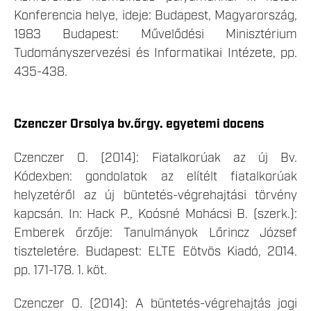
Konferencia helye, ideje: Budapest, Magyarország,
1983 Budapest: Művelődési Minisztérium
Tudományszervezési és Informatikai Intézete, pp.
435-438.
Czenczer Orsolya bv.őrgy. egyetemi docens
Czenczer O. (2014): Fiatalkorúak az új Bv.
Kódexben: gondolatok az elítélt fiatalkorúak
helyzetéről az új büntetés-végrehajtási törvény
kapcsán. In: Hack P., Koósné Mohácsi B. (szerk.):
Emberek őrzője: Tanulmányok Lőrincz József
tiszteletére. Budapest: ELTE Eötvös Kiadó, 2014.
pp. 171-178. 1. köt.
Czenczer O. (2014): A büntetés-végrehajtás jogi