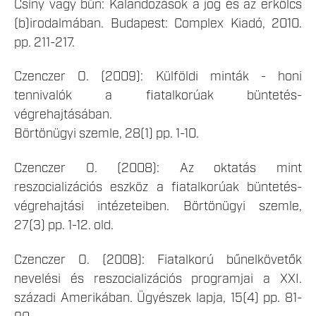
Csíny vagy bűn: Kalandozások a jog és az erkölcs
(b)irodalmában. Budapest: Complex Kiadó, 2010.
pp. 211-217.
Czenczer O. (2009): Külföldi minták - honi
tennivalók a fiatalkorúak büntetés-
végrehajtásában.
Börtönügyi szemle, 28(1) pp. 1-10.
Czenczer O. (2008): Az oktatás mint
reszocializációs eszköz a fiatalkorúak büntetés-
végrehajtási intézeteiben. Börtönügyi szemle,
27(3) pp. 1-12. old.
Czenczer O. (2008): Fiatalkorú bűnelkövetők
nevelési és reszocializációs programjai a XXI.
századi Amerikában. Ügyészek lapja, 15(4) pp. 81-