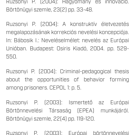
Ruzsonyi P. (2004): Hagyomány és innováció.
Börtönügyi szemle, 23(2) pp. 33-48.
Ruzsonyi P. (2004): A konstruktív életvezetés
megalapozásának korrekciós nevelési koncepciója.
In: Bábosik I.: Neveléselmélet: nevelés az Európai
Unióban. Budapest: Osiris Kiadó, 2004. pp. 529-
550.
Ruzsonyi P. (2004): Criminal-pedagogical thesis
about the opportunities of behavior forming
among prisoners. CEPOL 1: p. 5.
Ruzsonyi P. (2003): Ismertető az Európai
Börtönnevelési Társaság (EPEA) munkájáról.
Börtönügyi szemle, 22(4) pp. 119-120.
Ruzsonyi P. (2003): Európai börtönnevelési