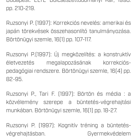
Budapest: ELTE Bölcsészettudományi Kar, 1998.
pp. 210-219.
Ruzsonyi P. (1997): Korrekciós nevelés: amerikai és
japán törekvések összehasonlító tanulmányozása.
Börtönügyi szemle, 16(1) pp. 107-117.
Ruzsonyi P.(1997): Új megközelítés: a konstruktív
életvezetés megalapozásának korrekciós-
pedagógiai rendszere. Börtönügyi szemle, 16(4) pp.
82-95.
Ruzsonyi P., Tari F. (1997): Börtön és média : a
közvélemény szerepe a büntetés-végrehajtási
munkában. Börtönügyi szemle, 16(1) pp. 18-27.
Ruzsonyi P. (1997): Kognitív tréning a büntetés-
végrehajtásban. Gyermekvédelem