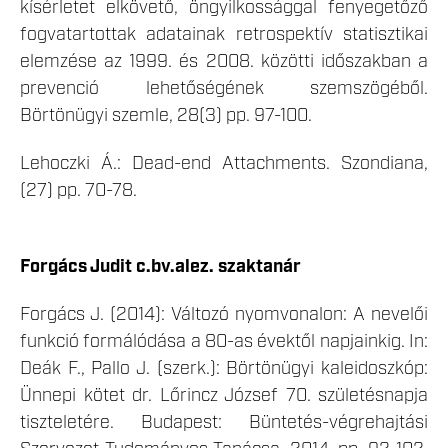
kísérletet elkövető, öngyilkossággal fenyegetőző
fogvatartottak adatainak retrospektív statisztikai
elemzése az 1999. és 2008. közötti időszakban a
prevenció lehetőségének szemszögéből.
Börtönügyi szemle, 28(3) pp. 97-100.
Lehoczki Á.: Dead-end Attachments. Szondiana,
(27) pp. 70-78.
Forgács Judit c.bv.alez. szaktanár
Forgács J. (2014): Változó nyomvonalon: A nevelői
funkció formálódása a 80-as évektől napjainkig. In:
Deák F., Pallo J. (szerk.): Börtönügyi kaleidoszkóp:
Ünnepi kötet dr. Lőrincz József 70. születésnapja
tiszteletére. Budapest: Büntetés-végrehajtási