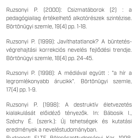
Ruzsonyi P. (2000): Csizmatáborok (2) : a
pedagógiailag értékelhető alkotórészek szintézise.
Börtönügyi szemle, 19(4) pp. 1-18.
Ruzsonyi P. (1999): Javíthatatlanok? A büntetés-
végrehajtási korrekciós nevelés fejlődési trendje.
Börtönügyi szemle, 18(4) pp. 24-45.
Ruzsonyi P. (1998): A médiával együtt : "a hír a
legromlékonyabb árucikk". Börtönügyi szemle,
17(4) pp. 1-9.
Ruzsonyi P. (1998): A destruktív életvezetés
kialakulását előidéző tényezők. In: Bábosik I.,
Széchy É. (szerk.): Új tehetségek és kutatási
eredmények a neveléstudományban.