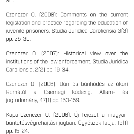
90.
Czenczer O. (2008): Comments on the current
legislation and practice regarding the education of
juvenile prisoners. Studia Juridica Caroliensia 3(3)
pp. 25-30.
Czenczer O. (2007): Historical view over the
institutions of the law enforcement. Studia Juridica
Caroliensia, 2(2) pp. 19-34.
Czenczer O. (2006): Bűn és bűnhődés az ókori
Rómától a Csemegi kódexig. Állam- és
jogtudomány, 47(1) pp. 153-159.
Kapa-Czenczer O. (2006): Új fejezet a magyar-
büntetésvégrehajtási jogban. Ügyészek lapja, 13(1)
pp. 15-24.