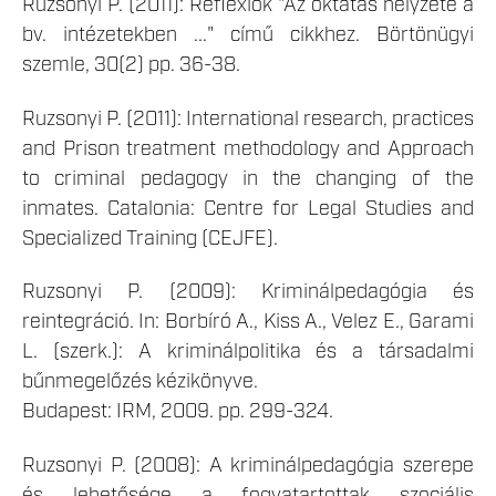
Ruzsonyi P. (2011): Reflexiók "Az oktatás helyzete a
bv. intézetekben ..." című cikkhez. Börtönügyi
szemle, 30(2) pp. 36-38.
Ruzsonyi P. (2011): International research, practices
and Prison treatment methodology and Approach
to criminal pedagogy in the changing of the
inmates. Catalonia: Centre for Legal Studies and
Specialized Training (CEJFE).
Ruzsonyi P. (2009): Kriminálpedagógia és
reintegráció. In: Borbíró A., Kiss A., Velez E., Garami
L. (szerk.): A kriminálpolitika és a társadalmi
bűnmegelőzés kézikönyve.
Budapest: IRM, 2009. pp. 299-324.
Ruzsonyi P. (2008): A kriminálpedagógia szerepe
és lehetősége a fogvatartottak szociális