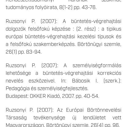
Rendészettudományi Karának szakmai,
tudományos folyóirata, 8(1-2) pp. 43-76.
Ruzsonyi P. (2007): A büntetés-végrehajtási
dolgozók felsőfokú képzése : (2. rész) : a tipikus
európai büntetés-végrehajtási kezelési típusok és
a felsőfokú szakemberképzés. Börtönügyi szemle,
26(1) pp. 83-94.
Ruzsonyi P. (2007): A személyiségformálás
lehetősége a büntetés-végrehajtási korrekciós
nevelés eszközeivel. In: Bábosik I. (szerk.):
Pedagógia és személyiségfejlesztés.
Budapest: OKKER Kiadó, 2007. pp. 40-54.
Ruzsonyi P. (2007): Az Európai Börtönnevelési
Társaság tevékenysége új lendületet vett
Magyarországon. Börtönügyi szemle, 26(4) pp. 96.