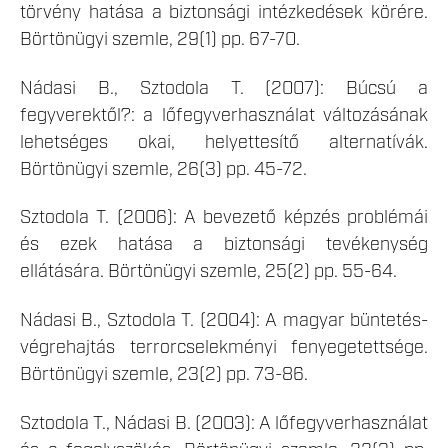
törvény hatása a biztonsági intézkedések körére.
Börtönügyi szemle, 29(1) pp. 67-70.
Nádasi B., Sztodola T. (2007): Búcsú a
fegyverektől?: a lőfegyverhasználat változásának
lehetséges okai, helyettesítő alternatívák.
Börtönügyi szemle, 26(3) pp. 45-72.
Sztodola T. (2006): A bevezető képzés problémái
és ezek hatása a biztonsági tevékenység
ellátására. Börtönügyi szemle, 25(2) pp. 55-64.
Nádasi B., Sztodola T. (2004): A magyar büntetés-
végrehajtás terrorcselekményi fenyegetettsége.
Börtönügyi szemle, 23(2) pp. 73-86.
Sztodola T., Nádasi B. (2003): A lőfegyverhasználat