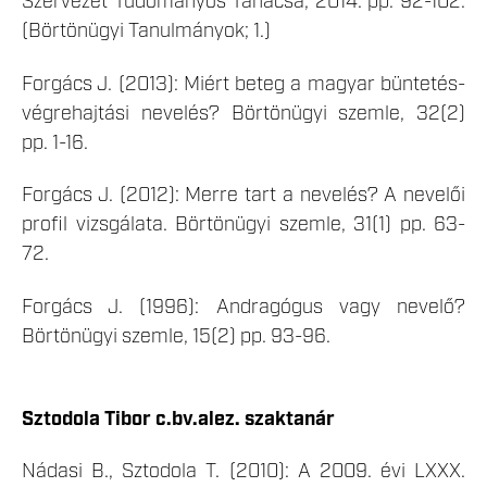
Szervezet Tudományos Tanácsa, 2014. pp. 92-102.
(Börtönügyi Tanulmányok; 1.)
Forgács J. (2013): Miért beteg a magyar büntetés-
végrehajtási nevelés? Börtönügyi szemle, 32(2)
pp. 1-16.
Forgács J. (2012): Merre tart a nevelés? A nevelői
profil vizsgálata. Börtönügyi szemle, 31(1) pp. 63-
72.
Forgács J. (1996): Andragógus vagy nevelő?
Börtönügyi szemle, 15(2) pp. 93-96.
Sztodola Tibor c.bv.alez. szaktanár
Nádasi B., Sztodola T. (2010): A 2009. évi LXXX.