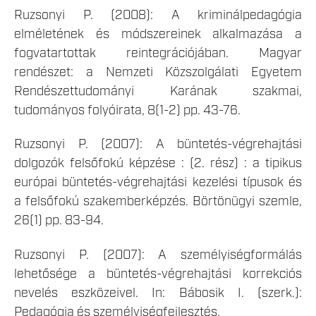
Ruzsonyi P. (2008): A kriminálpedagógia
elméletének és módszereinek alkalmazása a
fogvatartottak reintegrációjában. Magyar
rendészet: a Nemzeti Közszolgálati Egyetem
Rendészettudományi Karának szakmai,
tudományos folyóirata, 8(1-2) pp. 43-76.
Ruzsonyi P. (2007): A büntetés-végrehajtási
dolgozók felsőfokú képzése : (2. rész) : a tipikus
európai büntetés-végrehajtási kezelési típusok és
a felsőfokú szakemberképzés. Börtönügyi szemle,
26(1) pp. 83-94.
Ruzsonyi P. (2007): A személyiségformálás
lehetősége a büntetés-végrehajtási korrekciós
nevelés eszközeivel. In: Bábosik I. (szerk.):
Pedagógia és személyiségfejlesztés.