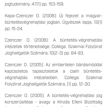
jogtudomány, 47(1) pp. 153-159.
Kapa-Czenczer O. (2006): Új fejezet a magyar-
büntetésvégrehajtási jogban. Ügyészek lapja, 13(1)
pp. 15-24.
Czenczer O. (2006): A büntetés-végrehajtási
intézetek történetisége. Collega: Szakmai Folyóirat
Joghallgatók Számára, 10(2-3) pp. 84-93.
Czenczer O. (2005): Az embertelen bánásmóddal
kapcsolatos tapasztalatok a cseh büntetés-
végrehajtás intézeteiben. Collega: Szakmai
Folyóirat Joghallgatók Számára, (1) pp. 12-30.
Czenczer O. (2005): A büntetés-végrehajtási jog
korszerűsítése - avagy a Kínzás Elleni Bizottság