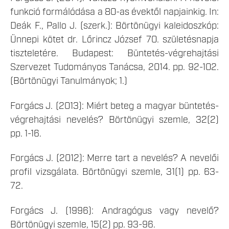
funkció formálódása a 80-as évektől napjainkig. In:
Deák F., Pallo J. (szerk.): Börtönügyi kaleidoszkóp:
Ünnepi kötet dr. Lőrincz József 70. születésnapja
tiszteletére. Budapest: Büntetés-végrehajtási
Szervezet Tudományos Tanácsa, 2014. pp. 92-102.
(Börtönügyi Tanulmányok; 1.)
Forgács J. (2013): Miért beteg a magyar büntetés-
végrehajtási nevelés? Börtönügyi szemle, 32(2)
pp. 1-16.
Forgács J. (2012): Merre tart a nevelés? A nevelői
profil vizsgálata. Börtönügyi szemle, 31(1) pp. 63-
72.
Forgács J. (1996): Andragógus vagy nevelő?
Börtönügyi szemle, 15(2) pp. 93-96.