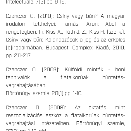
Intelectuale, 7(2) pp. 9-15.
Czenczer O. (2010): Csíny vagy bűn? A magyar
irodalom tetthelyei: Tamási Áron: Ábel a
rengetegben. In: Kiss A., Tóth J. Z., Kiss H. (szerk.):
Csíny vagy bűn: Kalandozások a jog és az erkölcs
(b)irodalmában. Budapest: Complex Kiadó, 2010.
pp. 211-217.
Czenczer O. (2009): Külföldi minták - honi
tennivalók a fiatalkorúak büntetés-
végrehajtásában.
Börtönügyi szemle, 28(1) pp. 1-10.
Czenczer O. (2008): Az oktatás mint
reszocializációs eszköz a fiatalkorúak büntetés-
végrehajtási intézeteiben. Börtönügyi szemle,