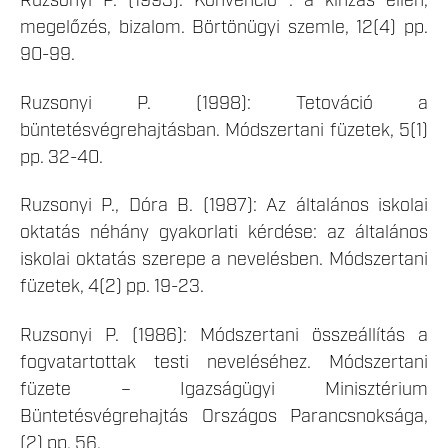
Ruzsonyi P. (1993): Konvenció : a kínzás ellen,
megelőzés, bizalom. Börtönügyi szemle, 12(4) pp.
90-99.
Ruzsonyi P. (1998): Tetováció a
büntetésvégrehajtásban. Módszertani füzetek, 5(1)
pp. 32-40.
Ruzsonyi P., Dóra B. (1987): Az általános iskolai
oktatás néhány gyakorlati kérdése: az általános
iskolai oktatás szerepe a nevelésben. Módszertani
füzetek, 4(2) pp. 19-23.
Ruzsonyi P. (1986): Módszertani összeállítás a
fogvatartottak testi neveléséhez. Módszertani
füzete – Igazságügyi Minisztérium
Büntetésvégrehajtás Országos Parancsnoksága,
(2) pp. 56.