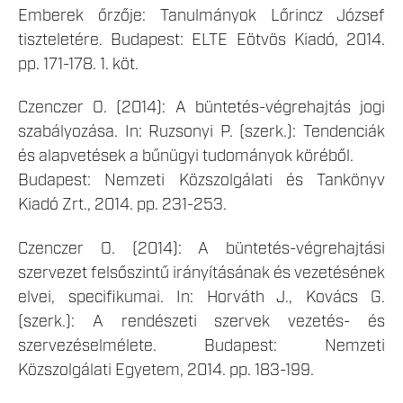
Emberek őrzője: Tanulmányok Lőrincz József
tiszteletére. Budapest: ELTE Eötvös Kiadó, 2014.
pp. 171-178. 1. köt.
Czenczer O. (2014): A büntetés-végrehajtás jogi
szabályozása. In: Ruzsonyi P. (szerk.): Tendenciák
és alapvetések a bűnügyi tudományok köréből.
Budapest: Nemzeti Közszolgálati és Tankönyv
Kiadó Zrt., 2014. pp. 231-253.
Czenczer O. (2014): A büntetés-végrehajtási
szervezet felsőszintű irányításának és vezetésének
elvei, specifikumai. In: Horváth J., Kovács G.
(szerk.): A rendészeti szervek vezetés- és
szervezéselmélete. Budapest: Nemzeti
Közszolgálati Egyetem, 2014. pp. 183-199.