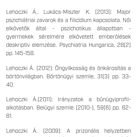
Lehoczki Á., Lukács-Miszler K. (2013): Major
pszichiátriai zavarok és a filicídium kapcsolata. Női
elkövetők által - pszichotikus állapotban -
gyermekek sérelmére elkövetett emberölések
deskriptív elemzése. Psychiatria Hungarica, 28(2)
pp. 145-158.
Lehoczki Á. (2012): Öngyilkosság és önkárosítás a
börtönvilágban. Börtönügyi szemle, 31(3) pp. 33-
40.
Lehoczki Á.(2011): Irányzatok a bűnügyiprofil-
alkotásban. Belügyi szemle (2010-), 59(6) pp. 62-
81.
Lehoczki Á. (2009): A prizonális helyzetben