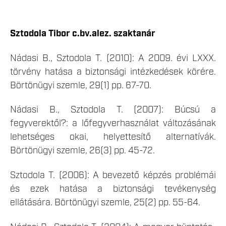
Sztodola Tibor c.bv.alez. szaktanár
Nádasi B., Sztodola T. (2010): A 2009. évi LXXX.
törvény hatása a biztonsági intézkedések körére.
Börtönügyi szemle, 29(1) pp. 67-70.
Nádasi B., Sztodola T. (2007): Búcsú a
fegyverektől?: a lőfegyverhasználat változásának
lehetséges okai, helyettesítő alternatívák.
Börtönügyi szemle, 26(3) pp. 45-72.
Sztodola T. (2006): A bevezető képzés problémái
és ezek hatása a biztonsági tevékenység
ellátására. Börtönügyi szemle, 25(2) pp. 55-64.