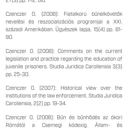
27(3) pp. 1-12. old.
Czenczer O. (2008): Fiatalkorú bűnelkövetők
nevelési és reszocializációs programjai a XXI.
századi Amerikában. Ügyészek lapja, 15(4) pp. 81-
90.
Czenczer O. (2008): Comments on the current
legislation and practice regarding the education of
juvenile prisoners. Studia Juridica Caroliensia 3(3)
pp. 25-30.
Czenczer O. (2007): Historical view over the
institutions of the law enforcement. Studia Juridica
Caroliensia, 2(2) pp. 19-34.
Czenczer O. (2006): Bűn és bűnhődés az ókori
Rómától a Csemegi kódexig. Állam- és