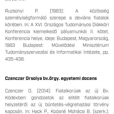
Ruzsonyi P. (1983): A közösség
személyiségformáló szerepe a deviáns fiatalok
körében. In: A XVI. Országos Tudományos Diákköri
Konferencia kiemelkedő pályamunkái II. kötet.
Konferencia helye, ideje: Budapest, Magyarország,
1983 Budapest: Művelődési Minisztérium
Tudományszervezési és Informatikai Intézete, pp.
435-438.
Czenczer Orsolya bv.őrgy. egyetemi docens
Czenczer O. (2014): Fiatalkorúak az új Bv.
Kódexben: gondolatok az elítélt fiatalkorúak
helyzetéről az új büntetés-végrehajtási törvény
kapcsán. In: Hack P., Koósné Mohácsi B. (szerk.):