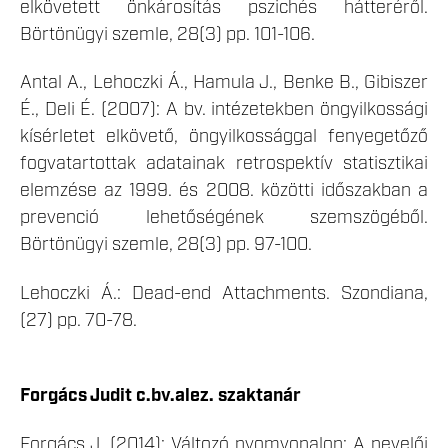
elkövetett önkárosítás pszichés hátteréről.
Börtönügyi szemle, 28(3) pp. 101-106.
Antal A., Lehoczki Á., Hamula J., Benke B., Gibiszer
É., Deli É. (2007): A bv. intézetekben öngyilkossági
kísérletet elkövető, öngyilkossággal fenyegetőző
fogvatartottak adatainak retrospektív statisztikai
elemzése az 1999. és 2008. közötti időszakban a
prevenció lehetőségének szemszögéből.
Börtönügyi szemle, 28(3) pp. 97-100.
Lehoczki Á.: Dead-end Attachments. Szondiana,
(27) pp. 70-78.
Forgács Judit c.bv.alez. szaktanár
Forgács J. (2014): Változó nyomvonalon: A nevelői