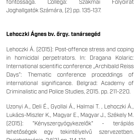
fontossága. Collega: Szakmai Folyóirat
Joghallgatók Számára, (2) pp. 135-137.
Lehoczki Ágnes bv. őrgy. tanársegéd
Lehoczki Á. (2015): Post-offence stress and coping
in homicidal perpetrators. In: Dragana Kolaric:
International scientific conference „Archibald Reiss
Days”: Thematic conference proceddings of
international significance. Belgrad: Academy of
Criminalistic and Police Studies, 2015. pp. 211-220.
Uzonyi A., Deli É., Gyollai Á., Halmai T. , Lehoczki Á.,
Lukács-Miszler K., Magyar E., Magyar J., Székely M.
(2015): "Kényszergyógykezelők" - terápiás
lehetőségek egy tekintélyelvű szervezetben.