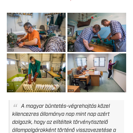
A magyar büntetés-végrehajtás közel
kilencezres állománya nap mint nap azért
dolgozik, hogy az elítéltek törvénytisztelő
állampolgárokként történő visszavezetése a