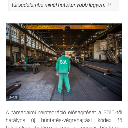
társadalomba minél hatékonyabb legyen.
LEKICSINYITETT_MUNKALTATAS-17.JPG
A társadalmi reintegráció elősegítését a 2015-től
hatályos új büntetés-végrehajtási kódex fő