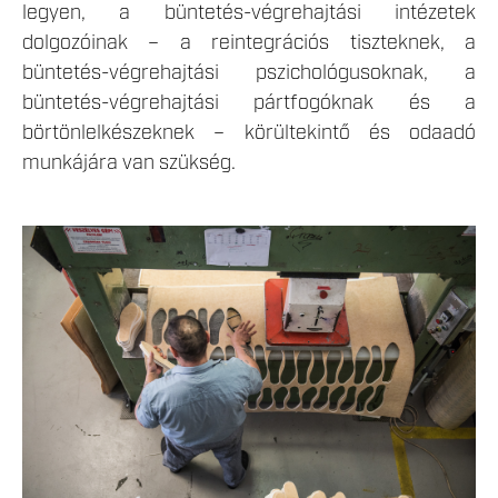
legyen, a büntetés-végrehajtási intézetek
dolgozóinak – a reintegrációs tiszteknek, a
büntetés-végrehajtási pszichológusoknak, a
büntetés-végrehajtási pártfogóknak és a
börtönlelkészeknek – körültekintő és odaadó
munkájára van szükség.
LEKICSINYITETT_MUNKALTATAS-45.JPG