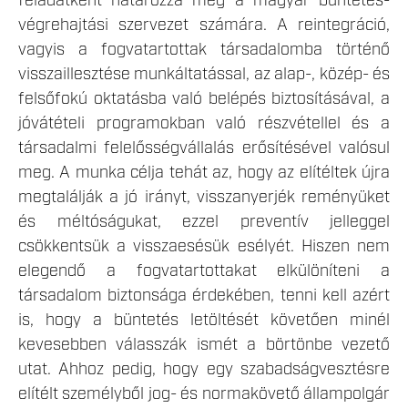
feladatként határozza meg a magyar büntetés-
végrehajtási szervezet számára. A reintegráció,
vagyis a fogvatartottak társadalomba történő
visszaillesztése munkáltatással, az alap-, közép- és
felsőfokú oktatásba való belépés biztosításával, a
jóvátételi programokban való részvétellel és a
társadalmi felelősségvállalás erősítésével valósul
meg. A munka célja tehát az, hogy az elítéltek újra
megtalálják a jó irányt, visszanyerjék reményüket
és méltóságukat, ezzel preventív jelleggel
csökkentsük a visszaesésük esélyét. Hiszen nem
elegendő a fogvatartottakat elkülöníteni a
társadalom biztonsága érdekében, tenni kell azért
is, hogy a büntetés letöltését követően minél
kevesebben válasszák ismét a börtönbe vezető
utat. Ahhoz pedig, hogy egy szabadságvesztésre
elítélt személyből jog- és normakövető állampolgár