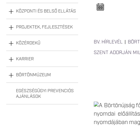
n
e
l
KÖZPONTI ÉS BELSŐ ELLÁTÁS
n
y
i
PROJEKTEK, FEJLESZTÉSEK
t
á
s
BV. HÍRLEVÉL
BÖRT
KÖZÉRDEKŰ
a
SZENT ADORJÁN MI
KARRIER
BÖRTÖNMÚZEUM
EGÉSZSÉGÜGYI PREVENCIÓS
AJÁNLÁSOK