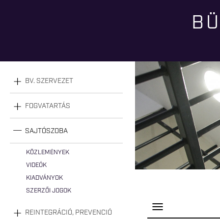
BÜ
Jelenlegi hely
BV. SZERVEZET
FOGVATARTÁS
SAJTÓSZOBA
KÖZLEMÉNYEK
VIDEÓK
KIADVÁNYOK
SZERZŐI JOGOK
P
REINTEGRÁCIÓ, PREVENCIÓ
a