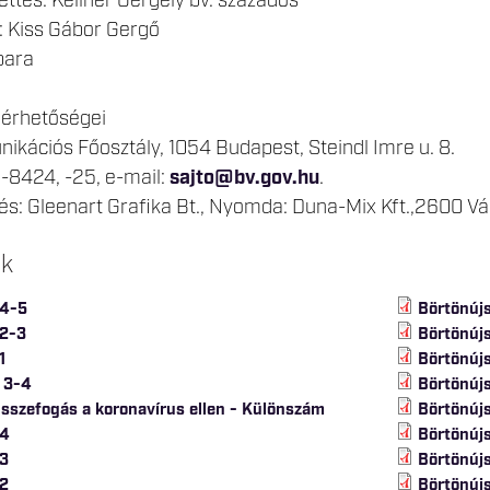
ttes: Kellner Gergely bv. százados
: Kiss Gábor Gergő
bara
lérhetőségei
kációs Főosztály, 1054 Budapest, Steindl Imre u. 8.
-8424, -25, e-mail:
sajto@bv.gov.hu
.
s: Gleenart Grafika Bt., Nyomda: Duna-Mix Kft.,2600 Vác
ok
 4-5
Börtönúj
 2-3
Börtönúj
1
Börtönúj
 3-4
Börtönúj
Összefogás a koronavírus ellen - Különszám
Börtönúj
 4
Börtönúj
 3
Börtönúj
 2
Börtönúj