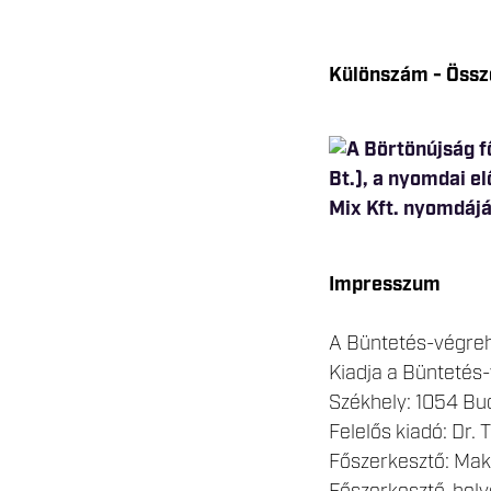
Különszám - Össze
Impresszum
A Büntetés-végre
Kiadja a Bünteté
Székhely: 1054 Bud
Felelős kiadó: Dr.
Főszerkesztő: Mak