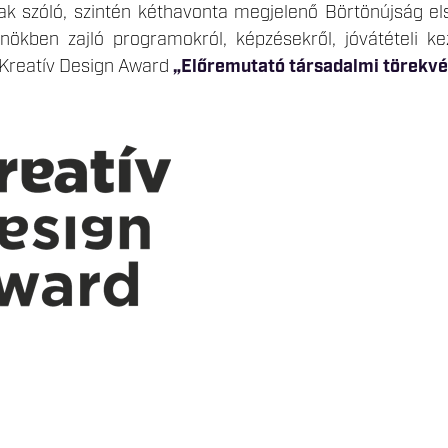
ak szóló, szintén kéthavonta megjelenő Börtönújság els
nökben zajló programokról, képzésekről, jóvátételi 
 Kreatív Design Award
„Előremutató társadalmi törekvés