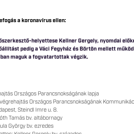
fogás a koronavírus ellen:
hajtás Országos Parancsnokságának lapja
s-végrehajtás Országos Parancsnokságának Kommunikác
apest, Steindl Imre u. 8.
 Tóth Tamás bv. altábornagy
ula György bv. ezredes