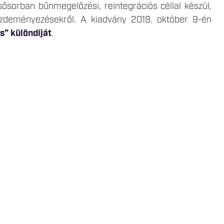
ősorban bűnmegelőzési, reintegrációs céllal készül,
kezdeményezésekről. A kiadvány 2019. október 9-én
” különdíját
.