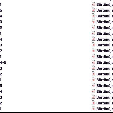
1
Börtönújs
 5
Börtönúj
 4
Börtönúj
 3
Börtönúj
 2
Börtönúj
1
Börtönújs
 4
Börtönújs
 3
Börtönúj
 2
Börtönújs
1
Börtönújs
 4-5
Börtönújs
 3
Börtönúj
 2
Börtönúj
1
Börtönúj
 5
Börtönúj
 4
Börtönúj
 3
Börtönúj
 2
Börtönúj
1
Börtönúj