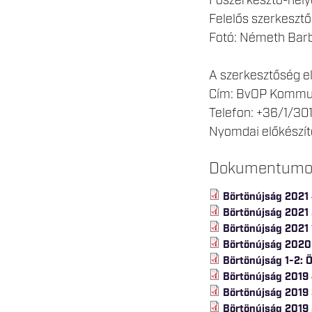
Főszerkesztő-helye
Felelős szerkesztő
Fotó: Németh Bar
A szerkesztőség e
Cím: BvOP Kommuni
Telefon: +36/1/301
Nyomdai előkészíté
Dokumentum
Börtönújság 2021
Börtönújság 2021
Börtönújság 2021 
Börtönújság 2020
Börtönújság 1-2: 
Börtönújság 2019
Börtönújság 2019
Börtönújság 2019