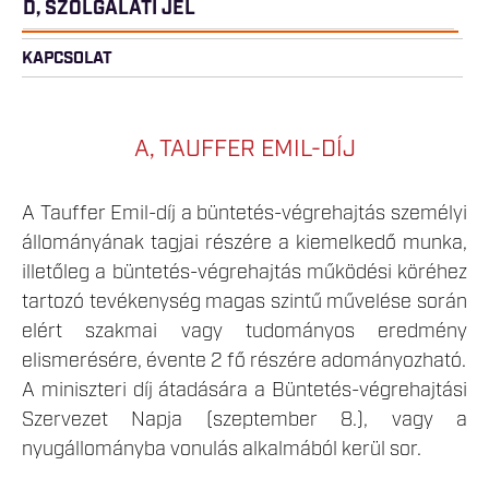
D, SZOLGÁLATI JEL
KAPCSOLAT
A, TAUFFER EMIL-DÍJ
A Tauffer Emil-díj a büntetés-végrehajtás személyi
állományának tagjai részére a kiemelkedő munka,
illetőleg a büntetés-végrehajtás működési köréhez
tartozó tevékenység magas szintű művelése során
elért szakmai vagy tudományos eredmény
elismerésére, évente 2 fő részére adományozható.
A miniszteri díj átadására a Büntetés-végrehajtási
Szervezet Napja (szeptember 8.), vagy a
nyugállományba vonulás alkalmából kerül sor.