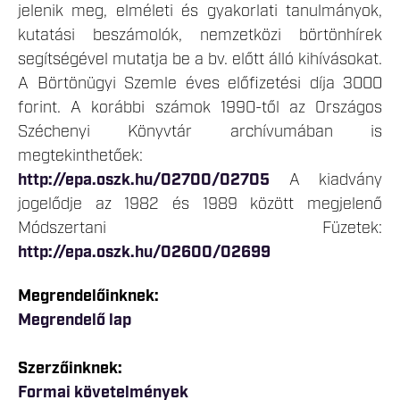
jelenik meg, elméleti és gyakorlati tanulmányok,
kutatási beszámolók, nemzetközi börtönhírek
segítségével mutatja be a bv. előtt álló kihívásokat.
A Börtönügyi Szemle éves előfizetési díja 3000
forint. A korábbi számok 1990-től az Országos
Széchenyi Könyvtár archívumában is
megtekinthetőek:
http://epa.oszk.hu/02700/02705
A kiadvány
jogelődje az 1982 és 1989 között megjelenő
Módszertani Füzetek:
http://epa.oszk.hu/02600/02699
Megrendelőinknek:
Megrendelő lap
Szerzőinknek:
Formai követelmények