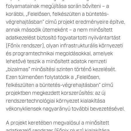
folyamatainak megújítása során bővíteni – a
korábbi, „Felelősen, felkészülten a büntetés-
végrehajtásban” című projekt eredményeire építve,
annak második ütemeként – a nem minősített
adatkezelést biztosító fogvatartotti nyilvántartást
(Főnix rendszer), olyan infrastrukturális környezeti
és programtechnikai megoldásokkal, amelyek
lehetővé teszik a minősített adatok nemzeti
„bizalmas” minősítési szinten történő kezelését.
Ezen túlmenően folytatódik a „Felelősen,
felkészülten a büntetés-végrehajtásban” című
projektben megkezdett korszerűsítés: az új
rendszertechnológiai környezet kialakítása
vékonykliensek nagyarányú további bevezetésével.
A projekt keretében megvalósul a minősített