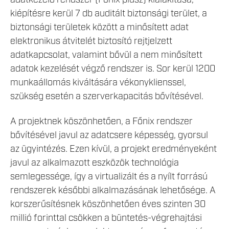
adatkezelő rendszer (Főnix plusz) kialakítása,
kiépítésre kerül 7 db auditált biztonsági terület, a
biztonsági területek között a minősített adat
elektronikus átvitelét biztosító rejtjelzett
adatkapcsolat, valamint bővül a nem minősített
adatok kezelését végző rendszer is. Sor kerül 1200
munkaállomás kiváltására vékonyklienssel,
szükség esetén a szerverkapacitás bővítésével.
A projektnek köszönhetően, a Főnix rendszer
bővítésével javul az adatcsere képesség, gyorsul
az ügyintézés. Ezen kívül, a projekt eredményeként
javul az alkalmazott eszközök technológia
semlegessége, így a virtualizált és a nyílt forrású
rendszerek későbbi alkalmazásának lehetősége. A
korszerűsítésnek köszönhetően éves szinten 30
millió forinttal csökken a büntetés-végrehajtási