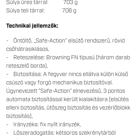
Súlya üres tárral: 703 g
Súlya teli tárral: 706 g
Technikai jellemzők:
- Öntöltő, „Safe-Action” elsütő rendszerű, rövid
csőhátrasiklásos,
- Reteszelése: Browning FN típusú (három darab
reteszelő borda),
- Biztosítása: A fegyver nincs ellátva külön külső
csúszó vagy forgó mechanikus biztosítóval.
Úgynevezett ”Safe-Action” elnevezésű, 3 pontos
automata biztosítással került kialakításra (elsütés
elleni biztosítás, ütőszeg biztosítás és vezérlőblokk
biztosítás),
- Irányzéka: fix nyílt irányzék,
- Lőszeradogatás: kétsoros szekrénytárból