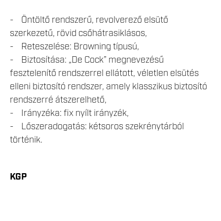
- Öntöltő rendszerű, revolverező elsütő
szerkezetű, rövid csőhátrasiklásos,
- Reteszelése: Browning típusú,
- Biztosítása: „De Cock” megnevezésű
fesztelenítő rendszerrel ellátott, véletlen elsütés
elleni biztosító rendszer, amely klasszikus biztosító
rendszerré átszerelhető,
- Irányzéka: fix nyílt irányzék,
- Lőszeradogatás: kétsoros szekrénytárból
történik.
KGP