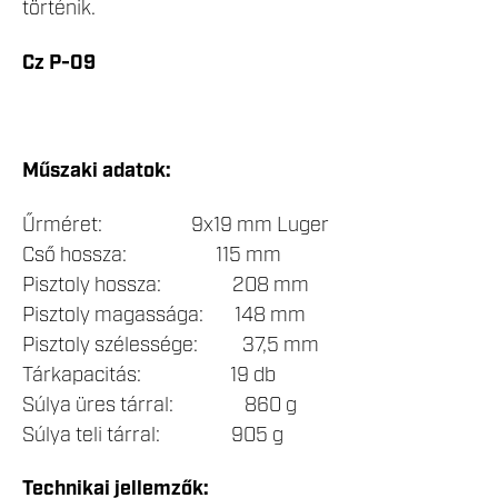
történik.
Cz P-09
Műszaki adatok:
Űrméret: 9x19 mm Luger
Cső hossza: 115 mm
Pisztoly hossza: 208 mm
Pisztoly magassága: 148 mm
Pisztoly szélessége: 37,5 mm
Tárkapacitás: 19 db
Súlya üres tárral: 860 g
Súlya teli tárral: 905 g
Technikai jellemzők: