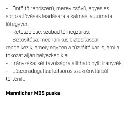
- Öntöltő rendszerű, merev csövű, egyes és
sorozatlövések leadására alkalmas, automata
lőfegyver,
- Reteszelése: szabad tömegzáras,
- Biztosítása: mechanikus biztosítással
rendelkezik, amely egyben a tűzváltó kar is, ami a
tokozat alján helyezkedik el,
- Irányzéka: két távolságra állítható nyílt irányzék,
- Lőszeradogatás: kétsoros szekrénytárból
történik.
Mannlicher M95 puska