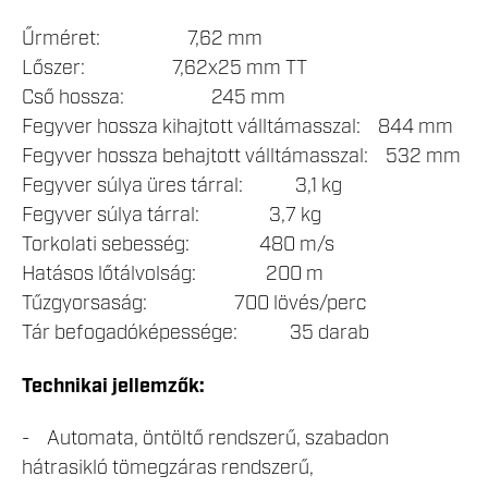
Űrméret: 7,62 mm
Lőszer: 7,62x25 mm TT
Cső hossza: 245 mm
Fegyver hossza kihajtott válltámasszal: 844 mm
Fegyver hossza behajtott válltámasszal: 532 mm
Fegyver súlya üres tárral: 3,1 kg
Fegyver súlya tárral: 3,7 kg
Torkolati sebesség: 480 m/s
Hatásos lőtálvolság: 200 m
Tűzgyorsaság: 700 lövés/perc
Tár befogadóképessége: 35 darab
Technikai jellemzők:
- Automata, öntöltő rendszerű, szabadon
hátrasikló tömegzáras rendszerű,