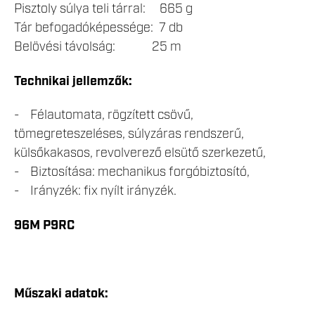
Pisztoly súlya teli tárral: 665 g
Tár befogadóképessége: 7 db
Belövési távolság: 25 m
Technikai jellemzők:
- Félautomata, rögzített csövű,
tömegreteszeléses, súlyzáras rendszerű,
külsőkakasos, revolverező elsütő szerkezetű,
- Biztosítása: mechanikus forgóbiztosító,
- Irányzék: fix nyílt irányzék.
96M P9RC
Műszaki adatok: