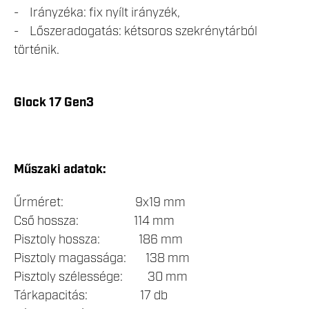
- Irányzéka: fix nyílt irányzék,
- Lőszeradogatás: kétsoros szekrénytárból
történik.
Glock 17 Gen3
Műszaki adatok:
Űrméret: 9x19 mm
Cső hossza: 114 mm
Pisztoly hossza: 186 mm
Pisztoly magassága: 138 mm
Pisztoly szélessége: 30 mm
Tárkapacitás: 17 db