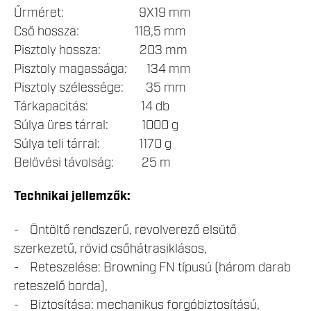
Űrméret: 9X19 mm
Cső hossza: 118,5 mm
Pisztoly hossza: 203 mm
Pisztoly magassága: 134 mm
Pisztoly szélessége: 35 mm
Tárkapacitás: 14 db
Súlya üres tárral: 1000 g
Súlya teli tárral: 1170 g
Belövési távolság: 25 m
Technikai jellemzők:
- Öntöltő rendszerű, revolverező elsütő
szerkezetű, rövid csőhátrasiklásos,
- Reteszelése: Browning FN típusú (három darab
reteszelő borda),
- Biztosítása: mechanikus forgóbiztosítású,