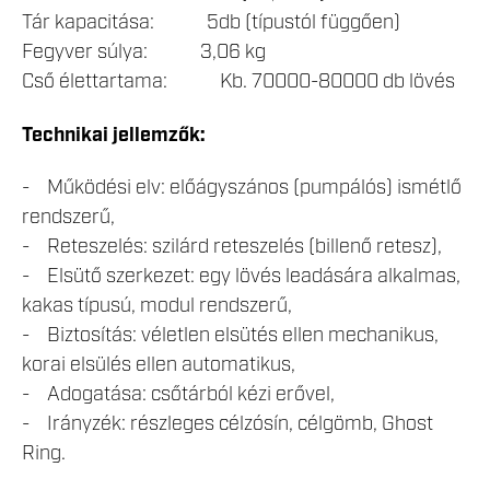
Tár kapacitása: 5db (típustól függően)
Fegyver súlya: 3,06 kg
Cső élettartama: Kb. 70000-80000 db lövés
Technikai jellemzők:
- Működési elv: előágyszános (pumpálós) ismétlő
rendszerű,
- Reteszelés: szilárd reteszelés (billenő retesz),
- Elsütő szerkezet: egy lövés leadására alkalmas,
kakas típusú, modul rendszerű,
- Biztosítás: véletlen elsütés ellen mechanikus,
korai elsülés ellen automatikus,
- Adogatása: csőtárból kézi erővel,
- Irányzék: részleges célzósín, célgömb, Ghost
Ring.