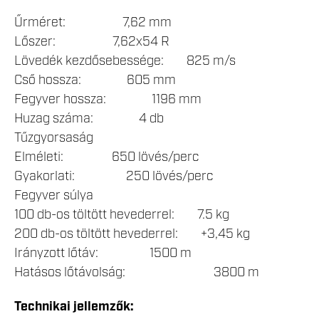
Űrméret: 7,62 mm
Lőszer: 7,62x54 R
Lövedék kezdősebessége: 825 m/s
Cső hossza: 605 mm
Fegyver hossza: 1196 mm
Huzag száma: 4 db
Tűzgyorsaság
Elméleti: 650 lövés/perc
Gyakorlati: 250 lövés/perc
Fegyver súlya
100 db-os töltött hevederrel: 7.5 kg
200 db-os töltött hevederrel: +3,45 kg
Irányzott lőtáv: 1500 m
Hatásos lőtávolság: 3800 m
Technikai jellemzők: