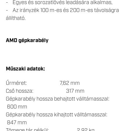
- Egyes és sorozatlövés leadására alkalmas,
- Az irányzék 100 m-es és 200 m-es távolságra
állítható.
AMD gépkarabély
Műszaki adatok:
Űrméret: 7,62 mm
Cső hossza: 317 mm
Gépkarabély hossza behajtott válltámasszal:
600 mm
Gépkarabély hossza kihajtott válltámasszal:
847 mm
Tömege tár nélkül: 2,92 kg