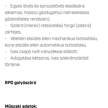
- Egyes lövés és sorozatlövés leadására
alkalmas, hosszú gázdugattyú hátrasiklásos
gázelvételes rendszerű,
- Szilárd (merev) reteszelésű forgó (jobbra)
zárfejes,
- Véletlen elsütés ellen mechanikus biztosítású,
korai elsülés ellen automatikus biztosítású,
- Íves csapó nyílt irányzékkal ellátott,
- Adogatása kétsoros, íves szekrénytárból
történik.
RPD golyószóró
Műszaki adatok: