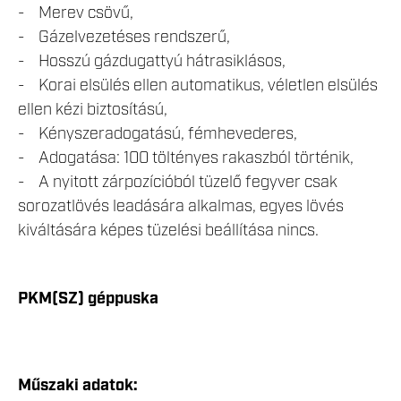
- Merev csövű,
- Gázelvezetéses rendszerű,
- Hosszú gázdugattyú hátrasiklásos,
- Korai elsülés ellen automatikus, véletlen elsülés
ellen kézi biztosítású,
- Kényszeradogatású, fémhevederes,
- Adogatása: 100 töltényes rakaszból történik,
- A nyitott zárpozícióból tüzelő fegyver csak
sorozatlövés leadására alkalmas, egyes lövés
kiváltására képes tüzelési beállítása nincs.
PKM(SZ) géppuska
Műszaki adatok: