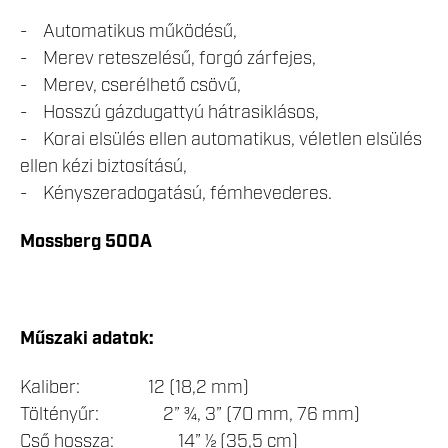
- Automatikus működésű,
- Merev reteszelésű, forgó zárfejes,
- Merev, cserélhető csövű,
- Hosszú gázdugattyú hátrasiklásos,
- Korai elsülés ellen automatikus, véletlen elsülés
ellen kézi biztosítású,
- Kényszeradogatású, fémhevederes.
Mossberg 500A
Műszaki adatok:
Kaliber: 12 (18,2 mm)
Töltényűr: 2” ¾, 3” (70 mm, 76 mm)
Cső hossza: 14” ½ (35,5 cm)