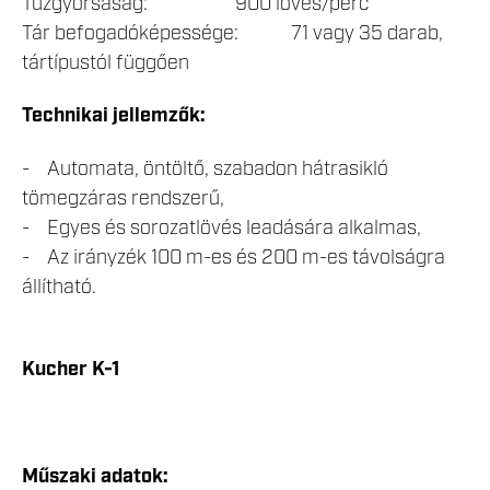
Tűzgyorsaság: 900 lövés/perc
Tár befogadóképessége: 71 vagy 35 darab,
tártípustól függően
Technikai jellemzők:
- Automata, öntöltő, szabadon hátrasikló
tömegzáras rendszerű,
- Egyes és sorozatlövés leadására alkalmas,
- Az irányzék 100 m-es és 200 m-es távolságra
állítható.
Kucher K-1
Műszaki adatok: