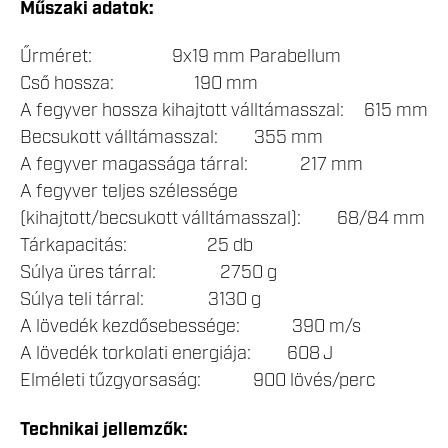
Műszaki adatok:
Űrméret: 9x19 mm Parabellum
Cső hossza: 190 mm
A fegyver hossza kihajtott válltámasszal: 615 mm
Becsukott válltámasszal: 355 mm
A fegyver magassága tárral: 217 mm
A fegyver teljes szélessége
(kihajtott/becsukott válltámasszal): 68/84 mm
Tárkapacitás: 25 db
Súlya üres tárral: 2750 g
Súlya teli tárral: 3130 g
A lövedék kezdősebessége: 390 m/s
A lövedék torkolati energiája: 608 J
Elméleti tűzgyorsaság: 900 lövés/perc
Technikai jellemzők: