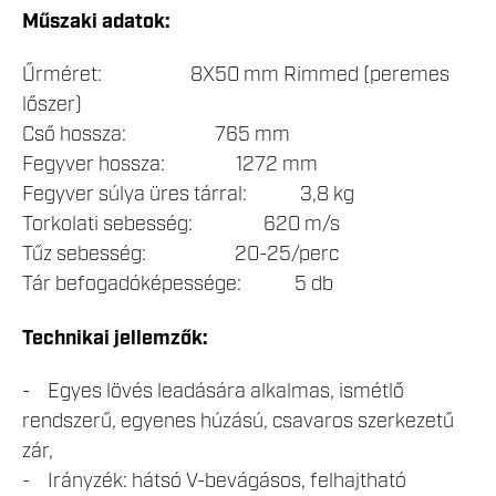
Műszaki adatok:
Űrméret: 8X50 mm Rimmed (peremes
lőszer)
Cső hossza: 765 mm
Fegyver hossza: 1272 mm
Fegyver súlya üres tárral: 3,8 kg
Torkolati sebesség: 620 m/s
Tűz sebesség: 20-25/perc
Tár befogadóképessége: 5 db
Technikai jellemzők:
- Egyes lövés leadására alkalmas, ismétlő
rendszerű, egyenes húzású, csavaros szerkezetű
zár,
- Irányzék: hátsó V-bevágásos, felhajtható