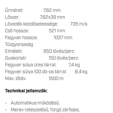
Űrméret: 7,62 mm
Lőszer: 7,62x39 mm
Lövedék kezdősebessége: 735 m/s
Cső hossza: 521 mm
Fegyver hossza: 1037 mm
Tűzgyorsaság
Elméleti: 650 lövés/perc
Gyakorlati: 150 lövés/perc
Fegyver súlya üres tárral: 7,4 kg
Fegyver súlya 100 db-os tárral: 8,4 kg
Max. lőtáv: 1500 m
Technikai jellemzők:
- Automatikus működésű,
- Merev reteszelésű, forgó zárfejes,