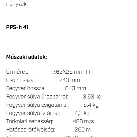
irányzék.
PPS-h 41
Műszaki adatok:
Űrméret: 7,62X25 mm TT
Cső hossza: 243 mm
Fegyver hossza: 843 mm
Fegyver súlya üres tárral: 3,63 kg
Fegyver súlya csigatárral: 5,4 kg
Fegyver súlya ívtárral: 4,3 kg
Torkolati sebesség: 488 m/s
Hatásos lőtálvolság: 200 m