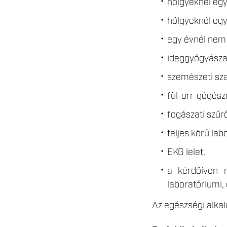
hölgyeknél egy
hölgyeknél egy
egy évnél nem 
ideggyógyászat
szemészeti sza
fül-orr-gégésze
fogászati szűr
teljes körű labo
EKG lelet,
a kérdőíven m
laboratóriumi, 
Az egészségi alkal