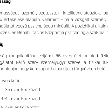
masság
lmasságot személyiségtesztek, intelligenciatesztek, 
 értékelése alapján, valamint – ha a vizsgált személy p
sgálatot végző pszichológus minősíti. A pszichikai alkal
pzési és Rehabilitációs Központja pszichológia szakmai c
ág
ság megállapítása céljából 56 éves életkor alatt fizik
sgálatot kérő szerv személyügyi szerve a fizikai al
or alapján négy korcsoportba sorolja a tárgyévben betöltö
 éves korig
30-35 éves kor között
36-40 éves kor között
41-55 éves kor között