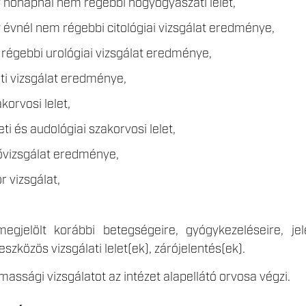
 hónapnál nem régebbi nőgyógyászati lelet,
 évnél nem régebbi citológiai vizsgálat eredménye,
régebbi urológiai vizsgálat eredménye,
i vizsgálat eredménye,
korvosi lelet,
ti és audológiai szakorvosi lelet,
ővizsgálat eredménye,
r vizsgálat,
egjelölt korábbi betegségeire, gyógykezeléseire, jel
eszközös vizsgálati lelet(ek), zárójelentés(ek).
massági vizsgálatot az intézet alapellátó orvosa végzi.