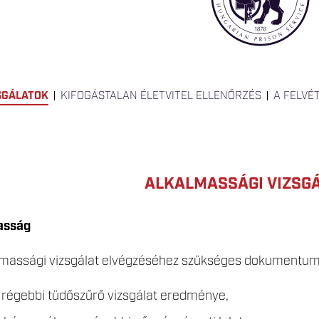
SGÁLATOK
KIFOGÁSTALAN ÉLETVITEL ELLENŐRZÉS
A FELVÉ
ALKALMASSÁGI VIZSG
asság
lmassági vizsgálat elvégzéséhez szükséges dokumentum
 régebbi tüdőszűrő vizsgálat eredménye,