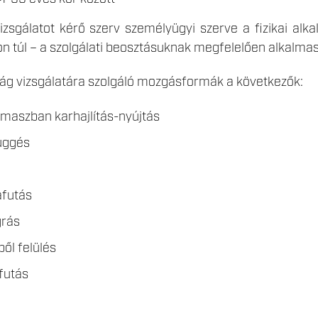
izsgálatot kérő szerv személyügyi szerve a fizikai alk
n túl – a szolgálati beosztásuknak megfelelően alkalmass
ság vizsgálatára szolgáló mozgásformák a következők:
maszban karhajlítás-nyújtás
függés
afutás
grás
ől felülés
futás