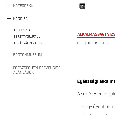
n
e
KÖZÉRDEKŰ
l
n
y
KARRIER
i
t
á
TOBORZÁS
s
ALKALMASSÁGI VIZ
a
BERETTYÓÚJFALU
ELÉRHETŐSÉGEK
ÁLLÁSPÁLYÁZATOK
BÖRTÖNMÚZEUM
EGÉSZSÉGÜGYI PREVENCIÓS
AJÁNLÁSOK
Egészségi alkalm
Az egészségi alka
egy évnél nem