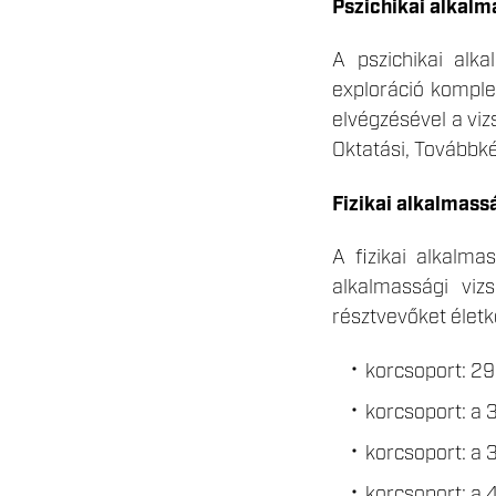
Pszichikai alkal
A pszichikai alka
exploráció komplex
elvégzésével a viz
Oktatási, Továbbké
Fizikai alkalmass
A fizikai alkalmas
alkalmassági viz
résztvevőket életk
korcsoport: 29
korcsoport: a 
korcsoport: a 
korcsoport: a 