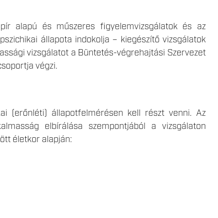
papír alapú és műszeres figyelemvizsgálatok és az
szichikai állapota indokolja – kiegészítő vizsgálatok
massági vizsgálatot a Büntetés-végrehajtási Szervezet
soportja végzi.
ai (erőnléti) állapotfelmérésen kell részt venni. Az
kalmasság elbírálása szempontjából a vizsgálaton
tt életkor alapján: