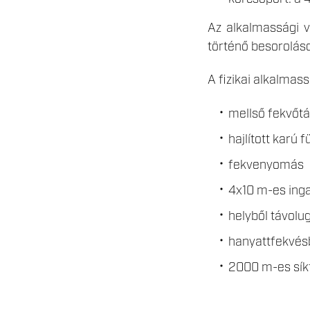
Az alkalmassági v
történő besoroláso
A fizikai alkalmas
mellső fekvőtá
hajlított karú 
fekvenyomás
4x10 m-es ing
helyből távolu
hanyattfekvésb
2000 m-es sík