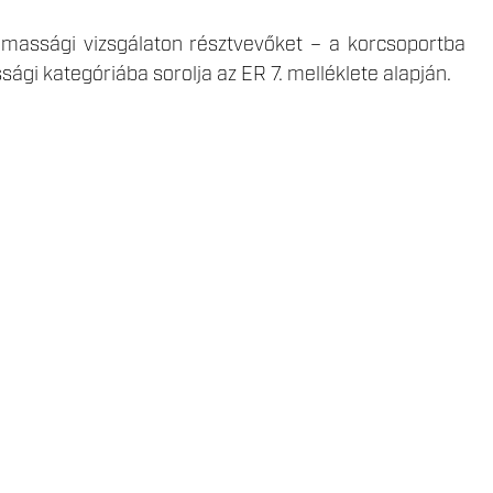
almassági vizsgálaton résztvevőket – a korcsoportba
ági kategóriába sorolja az ER 7. melléklete alapján.