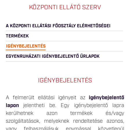
KÖZPONTI ELLÁTÓ SZERV
A KÖZPONTI ELLÁTÁSI FŐOSZTÁLY ELÉRHETŐSÉGEI
TERMÉKEK
IGÉNYBEJELENTÉS
EGYENRUHÁZATI IGÉNYBEJELENTŐ ŰRLAPOK
IGÉNYBEJELENTÉS
A felmerült ellátási igényeit az
igénybejelentő
lapon
jelentheti be. Egy igénybejelentő lapra
kerülhetnek azon termékek és/vagy
szolgáltatások, melyeknek rendeltetése azonos,
vagy felhasználásuk egymással közvetlenül