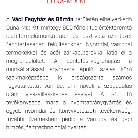
DUNA-MIX KFT.
A
Váci Fegyház és Börtön
területén elhelyezkedő
Duna-Mix Kft, mintegy 600 főnek tud értékteremtő
ipari termelőmunkát adni, és részt vesz az intézet
fenntartásában, felújításokban. Nyomdai, varrodai
termékekkel és acél zárkabútorokkal látja el a
megrendelőket. A büntetés-végrehajtás a
munkáltatással egymásra épülő, széles körű
szakmaképzésbe is országszerte számos
fogvatartottat von be, ami növeli a szabadulás
utáni visszailleszkedés esélyét. A Kft. fő
tevékenysége mára a nyomtatványgyártás és
egyéb nyomdai és könyvkötészeti tevékenység,
további üzemekben pedig a varroda és gépi
hímzés, fémtechnológiai gyártás.