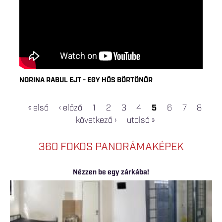
NORINA RABUL EJT - EGY HŐS BÖRTÖNŐR
« első
‹ előző
1
2
3
4
5
6
7
8
OLDALAK
következő ›
utolsó »
360 FOKOS PANORÁMAKÉPEK
Nézzen be egy zárkába!