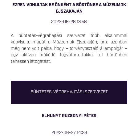
EZREN VONULTAK BE ÖNKÉNT A BÖRTÖNBE A MÚZEUMOK
ÉJSZAKÁJÁN
2022-06-28 13:58
A büntetés-végrehajtási szervezet több alkalommal
képviselte magát a Múzeumok Éjszakáján, arra azonban
még nem volt példa, hogy – törvénytisztelő állampolgár –
egy aktívan működő, fogvatartottakkal teli börtönben
tehessen látogatást.
BÜNTETÉS-VÉGREHAJTÁSI SZERVEZET
ELHUNYT RUZSONYI PÉTER
2022-06-27 14:23