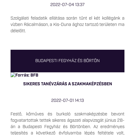
2022-07-04 13:37
Szolgálati feladatik ellátása során tűnt el két kollégánk a
vízben Rácalmáson, a Kis-Duna ághoz tartozó területen ma
délelőtt.
BUDAPESTI FEGYHÁZ ÉS BÖRTÖN
SIKERES TANÉVZÁRÁS A SZAKMAKÉPZÉSBEN
2022-07-01 14:13
Festő, kőműves és burkoló szakmaképzésbe bevont
fogvatartottak tettek sikeres ágazati alapvizsgát június 28-
án a Budapesti Fegyház és Börtönben. Az eredményes
teljesítés a következő évfolyamba lépés feltétele volt,