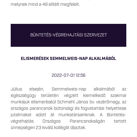
melynek mind a 49 elítélt megfelelt.
BÜNTETÉS-VÉGREHAJTÁSI SZERVEZET
ELISMERÉSEK SEMMELWEIS-NAP ALKALMÁBÓL
2022-07-01 12:56
Július elsején, Semmelweis-nap alkalmából az
egészségügy területén végzett kiemelkedő szakmai
munkájuk elismeréséül Schmehl János bv. vezérőrnagy, az
országos parancsnok biztonsági és fogvatartási helyettese
jutalmakat adott át munkatársainknak. A Büntetés-
végrehajtás Országos Parancsnokságán tartott
ünnepségen 23 kiváló kollégát díjaztak.