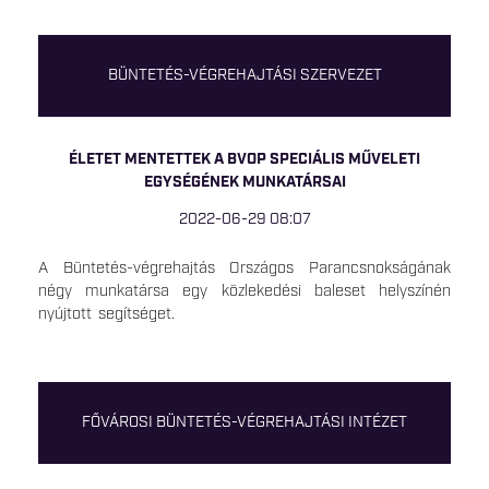
BÜNTETÉS-VÉGREHAJTÁSI SZERVEZET
ÉLETET MENTETTEK A BVOP SPECIÁLIS MŰVELETI
EGYSÉGÉNEK MUNKATÁRSAI
2022-06-29 08:07
A Büntetés-végrehajtás Országos Parancsnokságának
négy munkatársa egy közlekedési baleset helyszínén
nyújtott segítséget.
FŐVÁROSI BÜNTETÉS-VÉGREHAJTÁSI INTÉZET