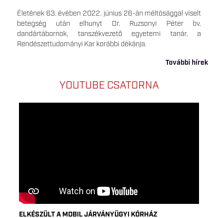
Életének 63. évében 2022. június 26-án méltósággal viselt
betegség után elhunyt Dr. Ruzsonyi Péter bv.
dandártábornok, tanszékvezető egyetemi tanár, a
Rendészettudományi Kar korábbi dékánja.
További hírek
YOUTUBE CSATORNA
ELKÉSZÜLT A MOBIL JÁRVÁNYÜGYI KÓRHÁZ