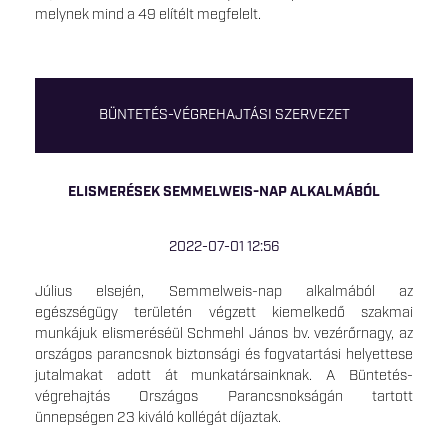
melynek mind a 49 elítélt megfelelt.
BÜNTETÉS-VÉGREHAJTÁSI SZERVEZET
ELISMERÉSEK SEMMELWEIS-NAP ALKALMÁBÓL
2022-07-01 12:56
Július elsején, Semmelweis-nap alkalmából az
egészségügy területén végzett kiemelkedő szakmai
munkájuk elismeréséül Schmehl János bv. vezérőrnagy, az
országos parancsnok biztonsági és fogvatartási helyettese
jutalmakat adott át munkatársainknak. A Büntetés-
végrehajtás Országos Parancsnokságán tartott
ünnepségen 23 kiváló kollégát díjaztak.