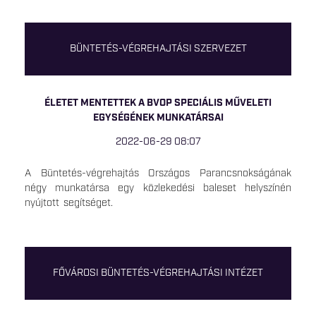
BÜNTETÉS-VÉGREHAJTÁSI SZERVEZET
ÉLETET MENTETTEK A BVOP SPECIÁLIS MŰVELETI
EGYSÉGÉNEK MUNKATÁRSAI
2022-06-29 08:07
A Büntetés-végrehajtás Országos Parancsnokságának
négy munkatársa egy közlekedési baleset helyszínén
nyújtott segítséget.
FŐVÁROSI BÜNTETÉS-VÉGREHAJTÁSI INTÉZET