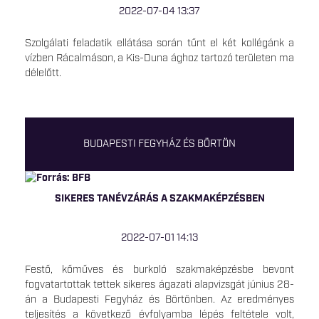
2022-07-04 13:37
Szolgálati feladatik ellátása során tűnt el két kollégánk a
vízben Rácalmáson, a Kis-Duna ághoz tartozó területen ma
délelőtt.
BUDAPESTI FEGYHÁZ ÉS BÖRTÖN
SIKERES TANÉVZÁRÁS A SZAKMAKÉPZÉSBEN
2022-07-01 14:13
Festő, kőműves és burkoló szakmaképzésbe bevont
fogvatartottak tettek sikeres ágazati alapvizsgát június 28-
án a Budapesti Fegyház és Börtönben. Az eredményes
teljesítés a következő évfolyamba lépés feltétele volt,