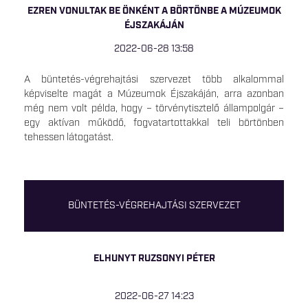
EZREN VONULTAK BE ÖNKÉNT A BÖRTÖNBE A MÚZEUMOK
ÉJSZAKÁJÁN
2022-06-28 13:58
A büntetés-végrehajtási szervezet több alkalommal
képviselte magát a Múzeumok Éjszakáján, arra azonban
még nem volt példa, hogy – törvénytisztelő állampolgár –
egy aktívan működő, fogvatartottakkal teli börtönben
tehessen látogatást.
BÜNTETÉS-VÉGREHAJTÁSI SZERVEZET
ELHUNYT RUZSONYI PÉTER
2022-06-27 14:23