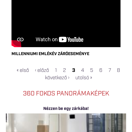
MILLENNIUMI EMLÉKÉV ZÁRÓESEMÉNYE
« első
‹ előző
1
2
3
4
5
6
7
8
OLDALAK
következő ›
utolsó »
360 FOKOS PANORÁMAKÉPEK
Nézzen be egy zárkába!