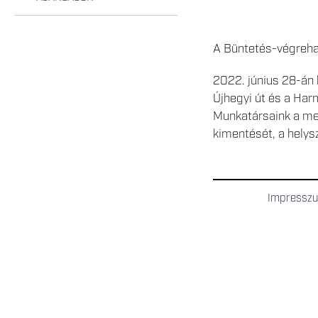
A Büntetés-végreha
2022. június 28-án 
Újhegyi út és a Har
Munkatársaink a me
kimentését, a helys
Impressz