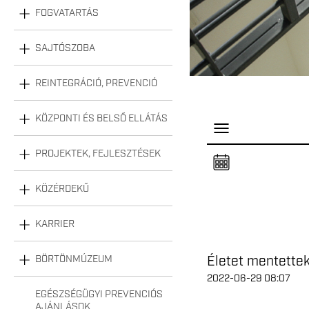
FOGVATARTÁS
SAJTÓSZOBA
REINTEGRÁCIÓ, PREVENCIÓ
KÖZPONTI ÉS BELSŐ ELLÁTÁS
P
a
n
PROJEKTEK, FEJLESZTÉSEK
e
l
n
KÖZÉRDEKŰ
y
i
t
á
KARRIER
s
a
Életet mentette
BÖRTÖNMÚZEUM
2022-06-29 08:07
EGÉSZSÉGÜGYI PREVENCIÓS
AJÁNLÁSOK