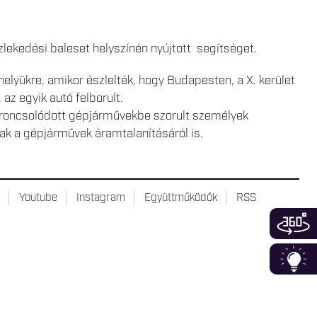
ekedési baleset helyszínén nyújtott segítséget.
elyükre, amikor észlelték, hogy Budapesten, a X. kerület
z egyik autó felborult.
 roncsolódott gépjárművekbe szorult személyek
tak a gépjárművek áramtalanításáról is.
t
Youtube
Instagram
Együttműködők
RSS