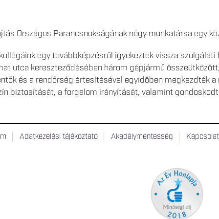
jtás Országos Parancsnokságának négy munkatársa egy közl
kollégáink egy továbbképzésről igyekeztek vissza szolgálati h
mat utca kereszteződésében három gépjármű összeütközött, a
ntők és a rendőrség értesítésével egyidőben megkezdték a
zín biztosítását, a forgalom irányítását, valamint gondoskod
um
Adatkezelési tájékoztató
Akadálymentesség
Kapcsola