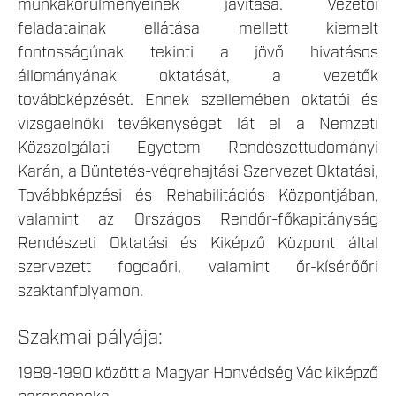
munkakörülményeinek javítása. Vezetői
feladatainak ellátása mellett kiemelt
fontosságúnak tekinti a jövő hivatásos
állományának oktatását, a vezetők
továbbképzését. Ennek szellemében oktatói és
vizsgaelnöki tevékenységet lát el a Nemzeti
Közszolgálati Egyetem Rendészettudományi
Karán, a Büntetés-végrehajtási Szervezet Oktatási,
Továbbképzési és Rehabilitációs Központjában,
valamint az Országos Rendőr-főkapitányság
Rendészeti Oktatási és Kiképző Központ által
szervezett fogdaőri, valamint őr-kísérőőri
szaktanfolyamon.
Szakmai pályája:
1989-1990 között a Magyar Honvédség Vác kiképző