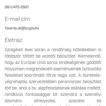
06-1/475-5501
E-mail cím:
fovaros.uk@bv.gov.hu
Életrajz:
Szolgálati évei során a rendőrség kötelékében is
többször töltött be vezetői beosztást. Kiemelendő,
hogy az Európai Unió soros elnökségének gödöllői
helyszínen megrendezett eseményeinek biztosítási
feladatait koordináló törzs tagja volt. A büntetés-
végrehajtás szervezetében parancsnoki beosztást
tölt be, ahol a bv. alapfeladatainak ellátása mellett,
rendkívüli fontossággal bír számára a személyi
állomány elhelyezési, szociális és