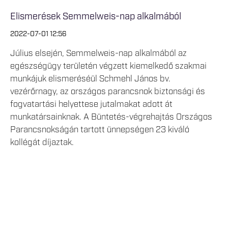
Elismerések Semmelweis-nap alkalmából
2022-07-01 12:56
Július elsején, Semmelweis-nap alkalmából az
egészségügy területén végzett kiemelkedő szakmai
munkájuk elismeréséül Schmehl János bv.
vezérőrnagy, az országos parancsnok biztonsági és
fogvatartási helyettese jutalmakat adott át
munkatársainknak. A Büntetés-végrehajtás Országos
Parancsnokságán tartott ünnepségen 23 kiváló
kollégát díjaztak.