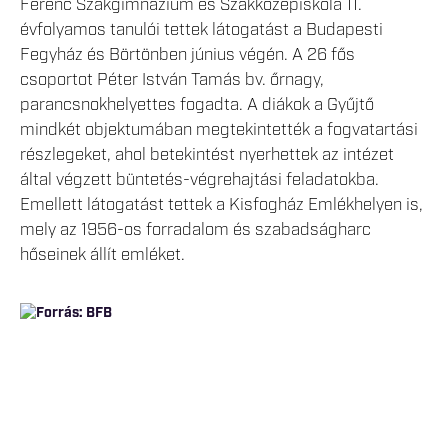
Ferenc Szakgimnázium és Szakközépiskola 11.
évfolyamos tanulói tettek látogatást a Budapesti
Fegyház és Börtönben június végén. A 26 fős
csoportot Péter István Tamás bv. őrnagy,
parancsnokhelyettes fogadta. A diákok a Gyűjtő
mindkét objektumában megtekintették a fogvatartási
részlegeket, ahol betekintést nyerhettek az intézet
által végzett büntetés-végrehajtási feladatokba.
Emellett látogatást tettek a Kisfogház Emlékhelyen is,
mely az 1956-os forradalom és szabadságharc
hőseinek állít emléket.