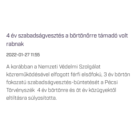
4 év szabadságvesztés a börtönőrre támadó volt
rabnak
2022-01-27 11:55
A korábban a Nemzeti Védelmi Szolgálat
közreműködésével elfogott férfi elsőfokú, 3 év börtön
fokozatú szabadságvesztés-büntetését a Pécsi
Törvényszék 4 év börtönre és öt év közügyektől
eltiltásra súlyosította.