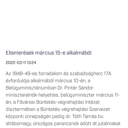
Elismerések március 15-e alkalmából
2022-03-11 13:24
Az 1848-49-es forradalom és szabadságharc 174.
évfordulója alkalmából március 10-én, a
Belügyminisztériumban Dr. Pintér Sándor
miniszterelnök-helyettes, belügyminiszter március 11-
én, a Fővárosi Büntetés-végrehajtási Intézet
dísztermében a Büntetés-végrehajtási Szervezet
központi ünnepségén pedig dr. Tóth Tamás bv.
altábornagy, országos parancsnok adott át jutalmakat