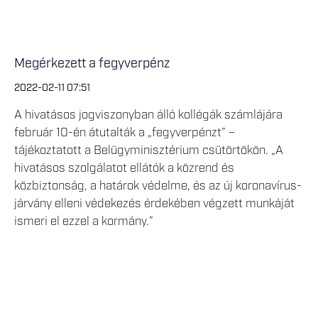
Megérkezett a fegyverpénz
2022-02-11 07:51
A hivatásos jogviszonyban álló kollégák számlájára
február 10-én átutalták a „fegyverpénzt” –
tájékoztatott a Belügyminisztérium csütörtökön. „A
hivatásos szolgálatot ellátók a közrend és
közbiztonság, a határok védelme, és az új koronavírus-
járvány elleni védekezés érdekében végzett munkáját
ismeri el ezzel a kormány.”