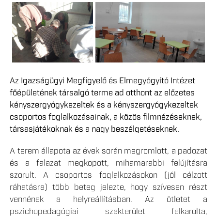
Az Igazságügyi Megfigyelő és Elmegyógyító Intézet
főépületének társalgó terme ad otthont az előzetes
kényszergyógykezeltek és a kényszergyógykezeltek
csoportos foglalkozásainak, a közös filmnézéseknek,
társasjátékoknak és a nagy beszélgetéseknek.
A terem állapota az évek során megromlott, a padozat
és a falazat megkopott, mihamarabbi felújításra
szorult. A csoportos foglalkozásokon (jól célzott
ráhatásra) több beteg jelezte, hogy szívesen részt
vennének a helyreállításban. Az ötletet a
pszichopedagógiai szakterület felkarolta,